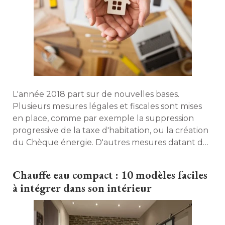
L'année 2018 part sur de nouvelles bases. 
Plusieurs mesures légales et fiscales sont mises
en place, comme par exemple la suppression
progressive de la taxe d'habitation, ou la création
du Chèque énergie. D'autres mesures datant de
2017 sont simplement prolongées. 
Concrètement, quels vont être les changements
Chauffe eau compact : 10 modèles faciles
touchant l'univers de l'habitat en 2018 ? 
à intégrer dans son intérieur
Décryptage. 