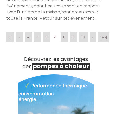
événements, dont beaucoup sont en rapport 
avec l'univers de la maison, sont organisés sur
toute la France. Retour sur cet événement
patronné par le ministère de la Transition
écologique et solidaire... 
7
[1]
«
4
5
6
8
9
10
»
[43]