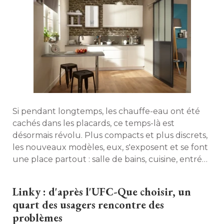
Si pendant longtemps, les chauffe-eau ont été 
cachés dans les placards, ce temps-là est
désormais révolu. Plus compacts et plus discrets, 
les nouveaux modèles, eux, s'exposent et se font
une place partout : salle de bains, cuisine, entrée
et même d'autres endroits plus surprenants. 
Découvrez des exemples d'intégrations
Linky : d'après l'UFC-Que choisir, un
inspirants... 
quart des usagers rencontre des
problèmes