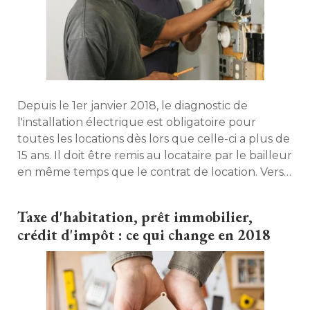
Depuis le 1er janvier 2018, le diagnostic de
l'installation électrique est obligatoire pour
toutes les locations dès lors que celle-ci a plus de
15 ans. Il doit être remis au locataire par le bailleur
en même temps que le contrat de location. Vers
qui se tourner pour le faire réaliser ? Sur quels
points de l'installation porte-il ? Quelles garanties
Taxe d'habitation, prêt immobilier, 
offre-t-il ? Précisions. 
crédit d'impôt : ce qui change en 2018