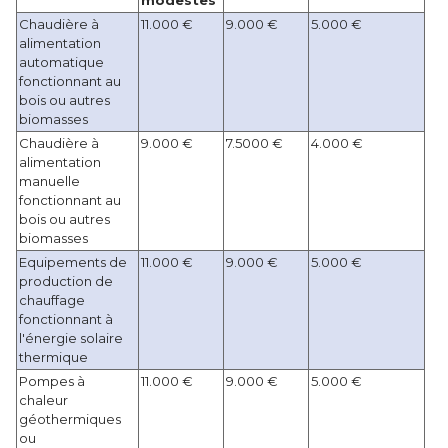
 Chaudière à 
 11.000 €
 9.000 €
 5.000 €
alimentation
automatique
fonctionnant au
bois ou autres
biomasses
 Chaudière à 
 9.000 €
 7.5000 €
 4.000 €
alimentation
manuelle
fonctionnant au
bois ou autres
biomasses
Equipements de
 11.000 €
 9.000 €
 5.000 €
production de
chauffage
fonctionnant à 
l'énergie solaire
thermique
 Pompes à 
 11.000 €
 9.000 €
 5.000 €
chaleur
géothermiques
ou