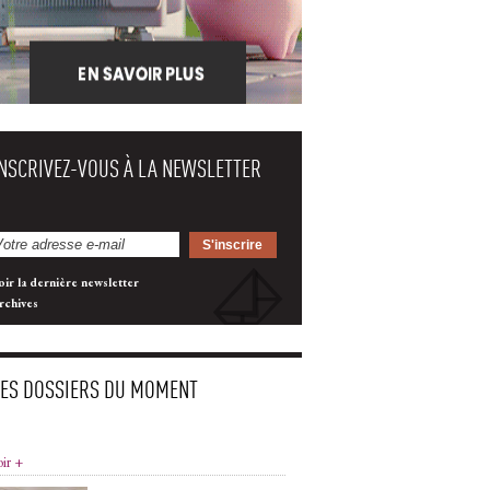
INSCRIVEZ-VOUS À LA NEWSLETTER
oir la dernière newsletter
rchives
LES DOSSIERS DU MOMENT
oir +