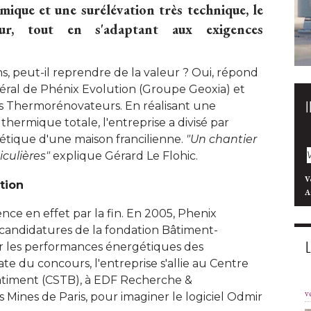
ique et une surélévation très technique, le
r, tout en s'adaptant aux exigences
ns, peut-il reprendre de la valeur ? Oui, répond
néral de Phénix Evolution (Groupe Geoxia) et
des Thermorénovateurs. En réalisant une
thermique totale, l'entreprise a divisé par
tique d'une maison francilienne. 
"Un chantier 
culières"
 explique Gérard Le Flohic. 
V
ation
A
nce en effet par la fin. En 2005, Phenix
candidatures de la fondation Bâtiment-
er les performances énergétiques des
te du concours, l'entreprise s'allie au Centre
âtiment (CSTB), à EDF Recherche & 
v
 Mines de Paris, pour imaginer le logiciel Odmir