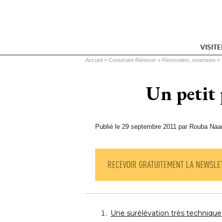
VISIT
Vous êtes ici
Accueil
 » 
Construire Rénover
 » 
Rénovation, extension
 » 
Un petit 
Publié le 29 septembre 2011 par Rouba Na
RECEVOIR GRATUITEMENT LA NEWSLE
Une surélévation très technique