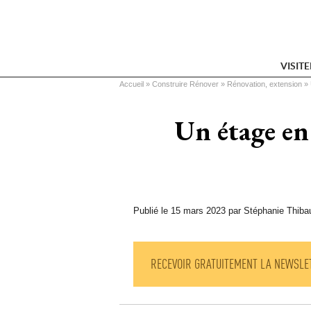
VISIT
Vous êtes ici
Accueil
 » 
Construire Rénover
 » 
Rénovation, extension
 » 
Un étage en 
Publié le 15 mars 2023 par Stéphanie Thibau
RECEVOIR GRATUITEMENT LA NEWSLE