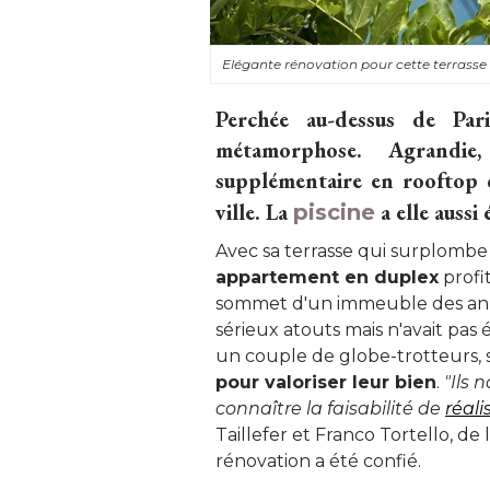
Elégante rénovation pour cette terrasse
Perchée au-dessus de Pari
métamorphose. Agrandie
supplémentaire en rooftop q
ville. La
 a elle auss
piscine
Avec sa terrasse qui surplombe 
appartement en duplex
profi
sommet d'un immeuble des anné
sérieux atouts mais n'avait pas 
un couple de globe-trotteurs, 
pour valoriser leur bien
. 
"Ils 
connaître la faisabilité de
réali
Taillefer et Franco Tortello, de
rénovation a été confié. 