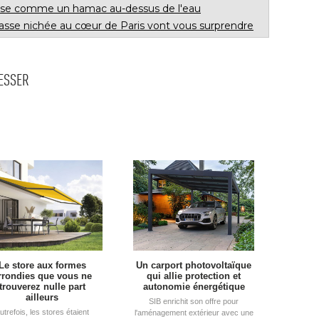
rrasse comme un hamac au-dessus de l'eau
rrasse nichée au cœur de Paris vont vous surprendre
RESSER
Le store aux formes
Un carport photovoltaïque
rrondies que vous ne
qui allie protection et
trouverez nulle part
autonomie énergétique
ailleurs
SIB enrichit son offre pour
utrefois, les stores étaient
l'aménagement extérieur avec une