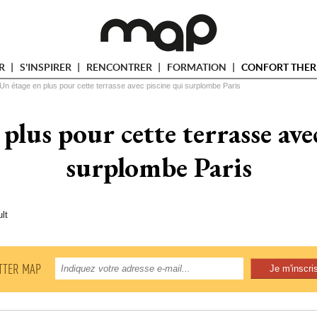
ER
S'INSPIRER
RENCONTRER
FORMATION
CONFORT THER
Un étage en plus pour cette terrasse avec piscine qui surplombe Paris
plus pour cette terrasse ave
surplombe Paris
lt
TTER MAP