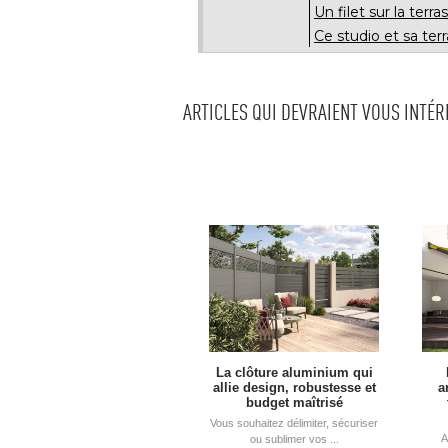
Un filet sur la te
Ce studio et sa te
ARTICLES QUI DEVRAIENT VOUS INTÉ
La clôture aluminium qui
allie design, robustesse et
a
budget maîtrisé
Vous souhaitez délimiter, sécuriser
A
ou sublimer vos ...