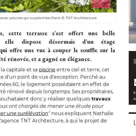
 avec piscine qui surplombe Paris
© TNT Architecture
s, cette terrasse s'est offert une belle
, elle dispose désormais d'un étage
ui offre une vue à couper le souffle sur la
i été rénovée, et a gagné en élégance.
la capitale et sa
piscine
entre ciel et terre, cet
te d'un point de vue d'exception. Perché au
es 60, le logement possédaient en effet de
été rénové depuis longtemps. Ses propriétaires, 
V
souhaitaient donc y réaliser quelques
travaux
A
nous ont chargés de mener une étude pour 
ser une surélévation
"
nous expliquent Nathalie
 l'agence TNT Architecture, à qui le projet de