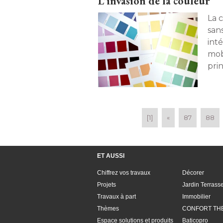
L'invasion de la couleur
La c
san
inté
mobi
prin
déjà
[1]
«
87
88
ET AUSSI
Chiffrez vos travaux
Décorer
Projets
Jardin Terrass
Travaux à part
Immobilier
Thèmes
CONFORT TH
Espace solutions et produits
Baticopro