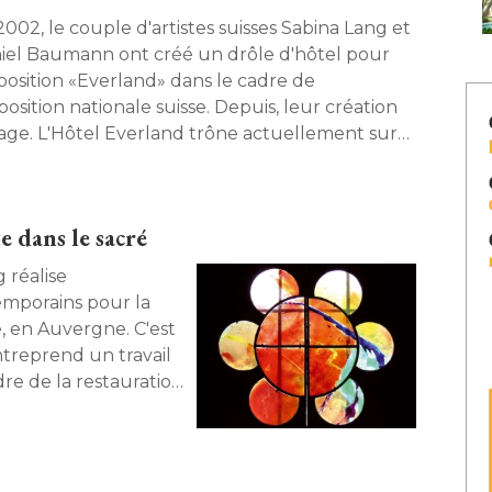
2002, le couple d'artistes suisses Sabina Lang et
iel Baumann ont créé un drôle d'hôtel pour
xposition «Everland» dans le cadre de
position nationale suisse. Depuis, leur création
age. L'Hôtel Everland trône actuellement sur
oit du Palais de Tokyo jusqu'à fin 2008. 
e dans le sacré
 réalise
emporains pour la
e, en Auvergne. C'est
ntreprend un travail
re de la restauration
te. 