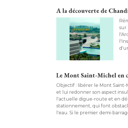
A la découverte de Chand
Rém
sur 
l'A
l'In
d'u
dire
Gwe
Le Mont Saint-Michel en c
Objectif : libérer le Mont Saint
et lui redonner son aspect insu
l'actuelle digue-route et en dé
stationnement, qui font obstac
l'eau. Si le premier demi-barrage
l'aménagement sera totalement
point sur ce chantier. 