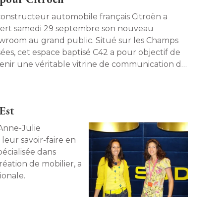
constructeur automobile français Citroën a
ert samedi 29 septembre son nouveau
wroom au grand public. Situé sur les Champs
s, cet espace baptisé C42 a pour objectif de
enir une véritable vitrine de communication de
marque. Son architecture à la fois moderne et
ticale est signée Manuelle Gautrand. 
entation. 
'Est
 Anne-Julie
leur savoir-faire en
pécialisée dans
création de mobilier, a
onale. 