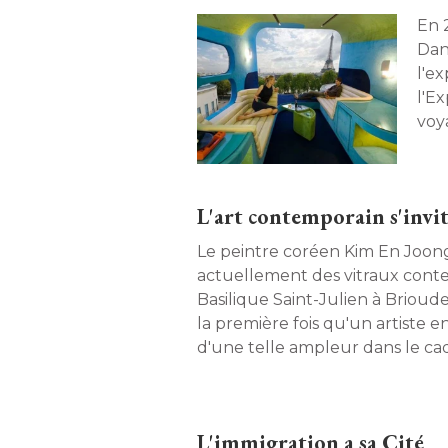
En 
Dan
l'e
l'Ex
voy
le t
L'art contemporain s'invit
Le peintre coréen Kim En Joong
actuellement des vitraux cont
Basilique Saint-Julien à Brioud
la première fois qu'un artiste e
d'une telle ampleur dans le cad
d'un édifice religieux. Découver
L'immigration a sa Cité