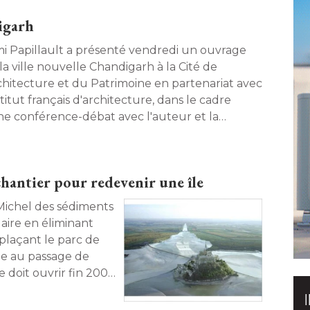
igarh
i Papillault a présenté vendredi un ouvrage
la ville nouvelle Chandigarh à la Cité de
rchitecture et du Patrimoine en partenariat avec
stitut français d'architecture, dans le cadre
ne conférence-débat avec l'auteur et la
ctrice de la collection «Portrait de ville», 
naël Querrien. 
hantier pour redevenir une île
-Michel des sédiments
laire en éliminant
plaçant le parc de
le au passage de
 doit ouvrir fin 2007, 
 achevé 2012. Le