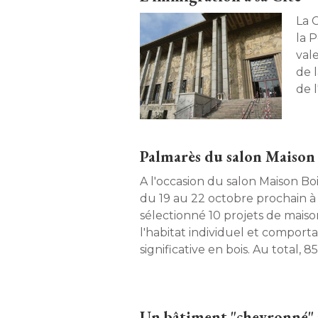
La 
la 
val
de 
de 
Visi
l'a
et 
Palmarès du salon Maison
A l'occasion du salon Maison Boi
du 19 au 22 octobre prochain à 
sélectionné 10 projets de maison
l'habitat individuel et comport
significative en bois. Au total, 8
en compétition. Découvrez le p
Un bâtiment "chevronné"