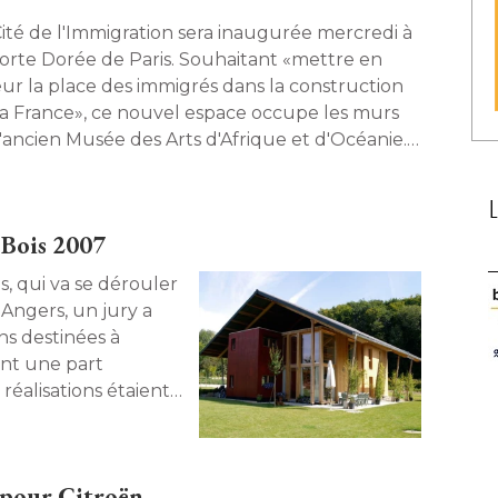
Cité de l'Immigration sera inaugurée mercredi à 
Porte Dorée de Paris. Souhaitant «mettre en
eur la place des immigrés dans la construction
la France», ce nouvel espace occupe les murs
l'ancien Musée des Arts d'Afrique et d'Océanie. 
te du chantier avec Patrick Bouchain, 
rchitecte qui a mené les travaux de rénovation
de mise aux normes du bâtiment. 
 Bois 2007
s, qui va se dérouler
Angers, un jury a
s destinées à 
ant une part
5 réalisations étaient
almarès. 
 pour Citroën