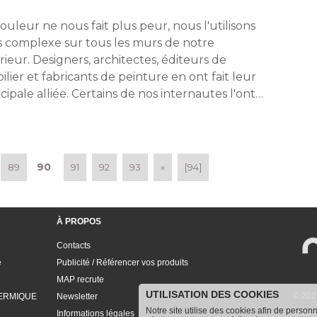
ouleur ne nous fait plus peur, nous l'utilisons
s complexe sur tous les murs de notre
rieur. Designers, architectes, éditeurs de
lier et fabricants de peinture en ont fait leur
cipale alliée. Certains de nos internautes l'ont
 adoptée ! 
90
89
91
92
93
»
[94]
À PROPOS
Contacts
e
Publicité / Référencer vos produits
MAP recrute
UTILISATION DES COOKIES
© 202
ERMIQUE
Newsletter
Notre site utilise des cookies afin de person
www.m
Informations légales