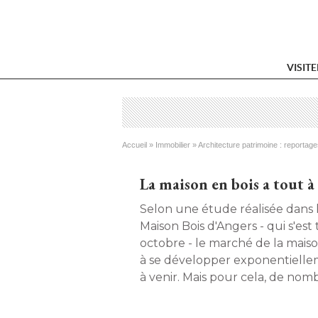
VISIT
Vous êtes ici
Accueil
 » 
Immobilier
 » 
Architecture patrimoine : reportage
La maison en bois a tout à
Selon une étude réalisée dans 
Maison Bois d'Angers - qui s'est
octobre - le marché de la maiso
à se développer exponentiellem
à venir. Mais pour cela, de nomb
à faire. Détail de l'enquête. 