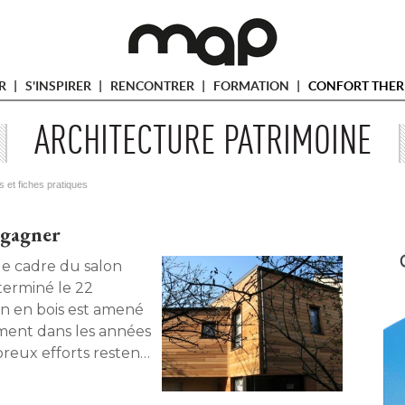
ER
S'INSPIRER
RENCONTRER
FORMATION
CONFORT THER
ARCHITECTURE PATRIMOINE
s et fiches pratiques
 gagner
le cadre du salon
 terminé le 22
n en bois est amené 
ent dans les années 
reux efforts restent 