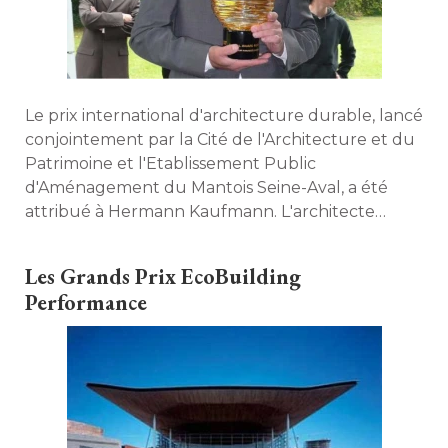
Le prix international d'architecture durable, lancé 
conjointement par la Cité de l'Architecture et du
Patrimoine et l'Etablissement Public
d'Aménagement du Mantois Seine-Aval, a été 
attribué à Hermann Kaufmann. L'architecte
autrichien va réaliser une maison
écologiquement correcte à Chanteloup les 
Les Grands Prix EcoBuilding
Vignes, dans les Yvelines. 
Performance