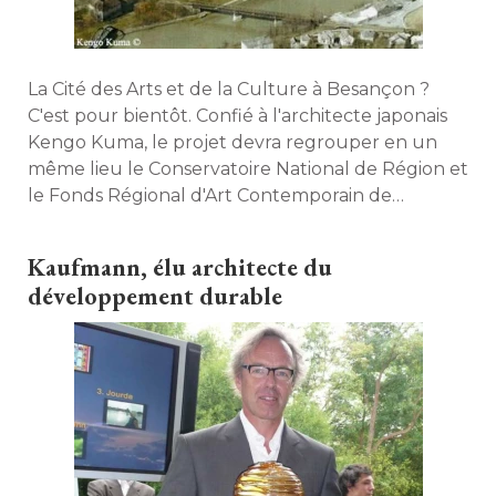
La Cité des Arts et de la Culture à Besançon ? 
C'est pour bientôt. Confié à l'architecte japonais
Kengo Kuma, le projet devra regrouper en un
même lieu le Conservatoire National de Région et
le Fonds Régional d'Art Contemporain de
Franche-Comté. L'emplacement choisi est
l'ancien port fluvial, une zone en friche à l'entrée
Kaufmann, élu architecte du
de la ville. 
développement durable