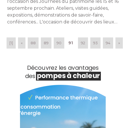
l'occasion des Journées du patrimoine les 15 et 16
septembre prochain. Ateliers, visites guidées, 
expositions, démonstrations de savoir-faire, 
conférences... L'occasion de découvrir des lieux
exceptionnels. 
91
[1]
«
88
89
90
92
93
94
»