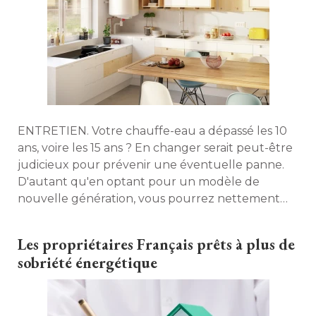
ENTRETIEN. Votre chauffe-eau a dépassé les 10
ans, voire les 15 ans ? En changer serait peut-être
judicieux pour prévenir une éventuelle panne. 
D'autant qu'en optant pour un modèle de
nouvelle génération, vous pourrez nettement
améliorer votre confort et faire des économies
d'énergie. Maison à part vous conseille pour
Les propriétaires Français prêts à plus de
détecter les signes de vétusté de votre appareil. 
sobriété énergétique