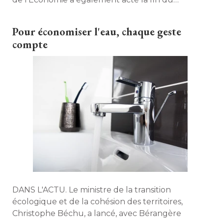
bouclier tarifaire sur cette énergie lors des Assises
des Finances Publiques, ce jeudi. Quelles
Pour économiser l'eau, chaque geste
conséquences pour les particuliers, quelles
compte
solutions ont été mises en place et à quoi faut-il
faire désormais attention ? Maison à part fait le
point. 
DANS L'ACTU. Le ministre de la transition
écologique et de la cohésion des territoires, 
Christophe Béchu, a lancé, avec Bérangère