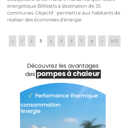
énergétique BôWatts à destination de 35 
communes. Objectif : permettre aux habitants de
réaliser des économies d'énergie. 
3
«
1
2
4
5
6
7
8
»
[43]