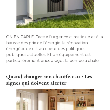
ON EN PARLE. Face à l'urgence climatique et à la
hausse des prix de l'énergie, la rénovation
énergétique est au coeur des politiques 
publiques actuelles. Et un équipement est
particulièrement encouragé : la pompe à chaleur
(PAC). Mais pour nombre de Français, elle pose 
toujours question. Maison à part revient sur les
Quand changer son chauffe-eau ? Les
idées reçues qui circulent sur les PAC, avec
signes qui doivent alerter
François Deroche, président de l'Association
française pour les pompes à chaleur (AFPAC) et
Martin Lagane, directeur de la communication de
l'Agence nationale de l'habitat (ANAH). 