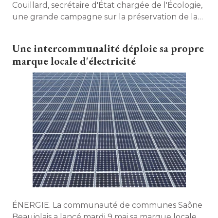
Couillard, secrétaire d'État chargée de l'Écologie, 
une grande campagne sur la préservation de la
ressource eau, ce samedi 3 juin, un dispositif
prévu par le plan national présenté par le
Une intercommunalité déploie sa propre
Président de la république le 30 mars dernier. Un
marque locale d'électricité
site permet également de savoir si son
département est touché par des mesures de
restrictions. 
ÉNERGIE. La communauté de communes Saône 
Beaujolais a lancé mardi 9 mai sa marque locale