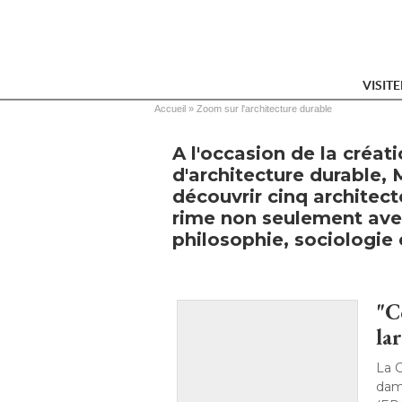
VISIT
Vous êtes ici
Accueil
 » 
Zoom sur l'architecture durable
A l'occasion de la créati
d'architecture durable,
découvrir cinq architec
rime non seulement ave
philosophie, sociologie
"C
l
La C
da