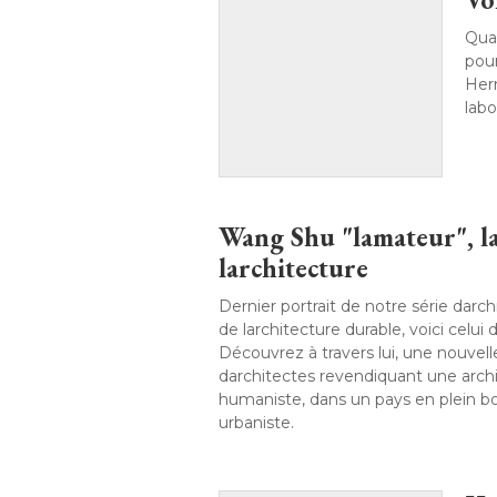
Quat
pour
Herm
labo
Wang Shu "lamateur", l
larchitecture
Dernier portrait de notre série dar
de larchitecture durable, voici celui
Découvrez à travers lui, une nouvel
darchitectes revendiquant une arch
humaniste, dans un pays en plein 
urbaniste. 