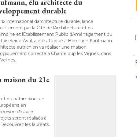
ufmann, élu architecte du
veloppement durable
rix international darchitecture durable, lancé 
ointement par la Cité de lArchitecture et du
rimoine et lEtablissement Public dAménagement du
ois Seine-Aval, a été attribué à Hermann Kaufmann. 
chitecte autrichien va réaliser une maison
logiquement correcte à Chanteloup les Vignes, dans 
Yvelines. 
la maison du 21e
e et du patrimoine, un
européens en
maison de loisir 
rojets seront réalisés à 
 Découvrez les lauréats. 