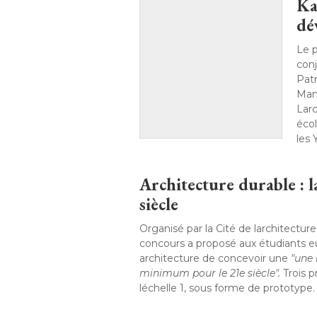
Ka
dé
Le p
conj
Pat
Mant
Lar
éco
les 
Architecture durable : 
siècle
Organisé par la Cité de larchitectur
concours a proposé aux étudiants 
architecture de concevoir une
"une 
minimum pour le 21e siècle".
 Trois p
léchelle 1, sous forme de prototype.