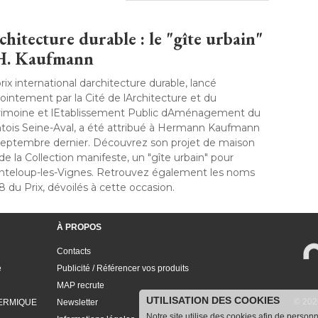
chitecture durable : le "gîte urbain" 
H. Kaufmann
rix international darchitecture durable, lancé 
ointement par la Cité de lArchitecture et du
rimoine et lEtablissement Public dAménagement du
tois Seine-Aval, a été attribué à Hermann Kaufmann
septembre dernier. Découvrez son projet de maison
de la Collection manifeste, un "gîte urbain" pour
nteloup-les-Vignes. Retrouvez également les noms
du Prix, dévoilés à cette occasion. 
À PROPOS
Contacts
e
Publicité / Référencer vos produits
MAP recrute
UTILISATION DES COOKIES
© 202
ERMIQUE
Newsletter
Notre site utilise des cookies afin de person