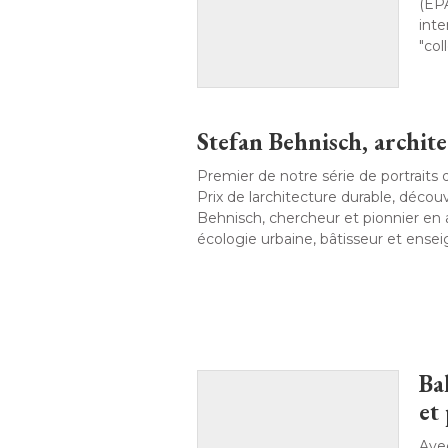
(EPA
inte
"col
Stefan Behnisch, archite
Premier de notre série de portraits 
Prix de larchitecture durable, décou
Behnisch, chercheur et pionnier en 
écologie urbaine, bâtisseur et enseig
Ba
et
Avec