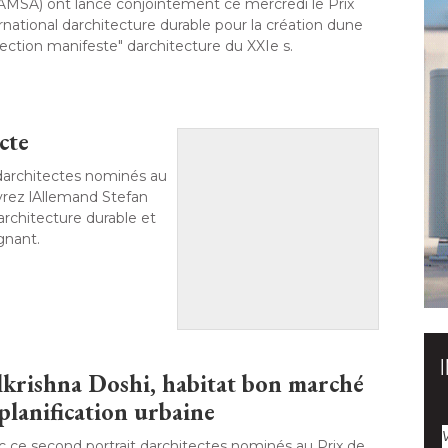
MSA) ont lancé conjointement ce mercredi le Prix 
rnational darchitecture durable pour la création dune
lection manifeste" darchitecture du XXIe s. 
cte
darchitectes nominés au
vrez lAllemand Stefan
architecture durable et
nant. 
lkrishna Doshi, habitat bon marché 
 planification urbaine
 ce second portrait darchitectes nominés au Prix de