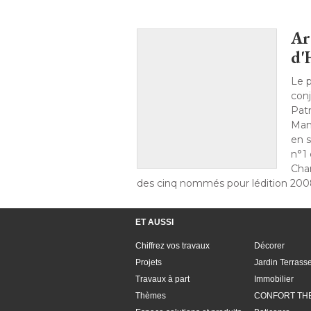
Ar
d'
Le p
conj
Pat
Man
en 
n°1 
Cha
des cinq nommés pour lédition 2008 
ET AUSSI
Chiffrez vos travaux
Décorer
Projets
Jardin Terrass
Travaux à part
Immobilier
Thèmes
CONFORT TH