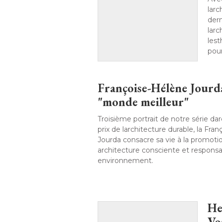
lar
dern
lar
les
pour
Françoise-Hélène Jourd
"monde meilleur"
Troisième portrait de notre série d
prix de larchitecture durable, la Fr
Jourda consacre sa vie à la promotion
architecture consciente et respons
environnement. 
He
Vo