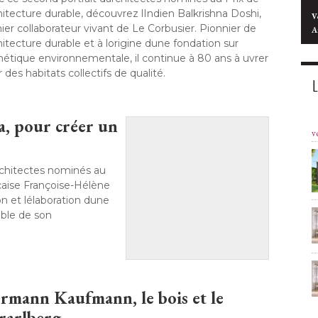
chitecture durable, découvrez lIndien Balkrishna Doshi, 
V
ier collaborateur vivant de Le Corbusier. Pionnier de
A
chitecture durable et à lorigine dune fondation sur
thétique environnementale, il continue à 80 ans à uvrer
 des habitats collectifs de qualité. 
a, pour créer un
v
architectes nominés au
ançaise Françoise-Hélène
 et lélaboration dune
able de son
rmann Kaufmann, le bois et le
rarlberg