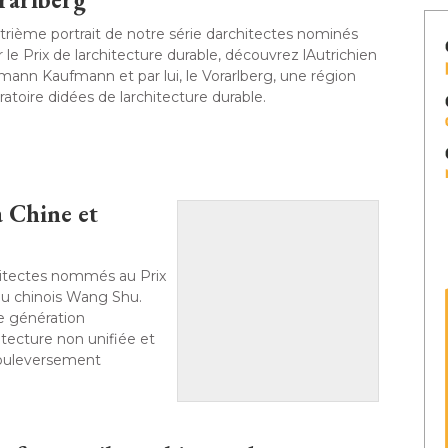
rième portrait de notre série darchitectes nominés
 le Prix de larchitecture durable, découvrez lAutrichien
ann Kaufmann et par lui, le Vorarlberg, une région
ratoire didées de larchitecture durable. 
a Chine et
chitectes nommés au Prix
 du chinois Wang Shu. 
le génération
itecture non unifiée et
bouleversement