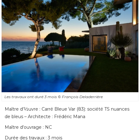
Les travaux ont duré 3 mois
© François Deladerrière
Maître d'½uvre : Carré Bleue Var (83): société TS nuances
de bleus – Architecte : Frédéric Mana
Maître d'ouvrage : NC
Durée des travaux : 3 mois