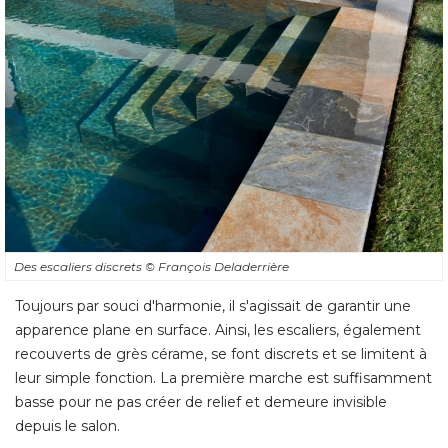
Des escaliers discrets
© François Deladerrière
Toujours par souci d'harmonie, il s'agissait de garantir une
apparence plane en surface. Ainsi, les escaliers, également
recouverts de grès cérame, se font discrets et se limitent à 
leur simple fonction. La première marche est suffisamment
basse pour ne pas créer de relief et demeure invisible
depuis le salon.