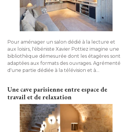
Pour aménager un salon dédié à la lecture et
aux loisirs, l'ébéniste Xavier Pottiez imagine une
bibliothèque démesurée dont les étagères sont
adaptées aux formats des ouvrages. Agrémenté 
d'une partie dédiée à la télévision et à 
l'équipement hi-fi, le meuble sur mesure
s'intègre dans une pièce devenue chaleureuse
Une cave parisienne entre espace de
grâce à un lambris en bois vieilli. 
travail et de relaxation