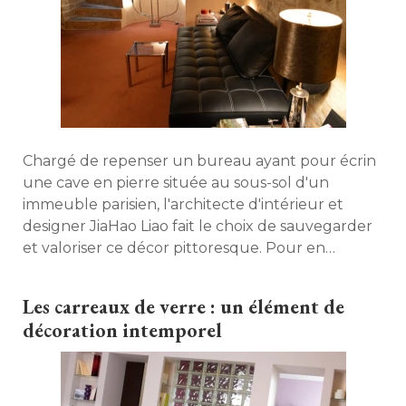
Chargé de repenser un bureau ayant pour écrin
une cave en pierre située au sous-sol d'un
immeuble parisien, l'architecte d'intérieur et
designer JiaHao Liao fait le choix de sauvegarder
et valoriser ce décor pittoresque. Pour en
améliorer le confort, il l'a agrémenté d'un coin
repos avec sanitaires. L'ensemble forme un
Les carreaux de verre : un élément de
espace atypique entre atmosphère studieuse, 
décoration intemporel
mystérieuse et relaxation. 