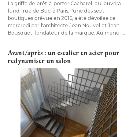
La griffe de prêt-à-porter Cacharel, qui ouvrira
lundi, rue de Buci à Paris, l'une des sept
boutiques prévue en 2016, a été dévoilée ce
mercredi par l'architecte Jean Nouvel et Jean
Bousquet, fondateur de la marque. Au menu : 
140 m² sur deux niveaux, où les équipes de Jean
Nouvel Design ont concocté un aménagement
Avant/après : un escalier en acier pour
très graphique mêlant lignes géométriques et
redynamiser un salon
motifs artistiques. 