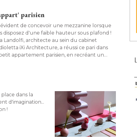
ppart' parisien
 évident de concevoir une mezzanine lorsque
s disposez d'une faible hauteur sous plafond ! 
a Landolfi, architecte au sein du cabinet
ioletta iXi Architecture, a réussi ce pari dans
petit appartement parisien, en recréant un
vers géométrique et contrasté. Pour un
ultat résolument contemporain. 
 place dans la
nt d'imagination... 
n ! 