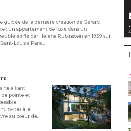
ite guidée de la dernière création de Gérard
V
vre : un appartement de luxe dans un
A
euble édifié par Helena Rubinstein en 1939 sur
e Saint-Louis à Paris… 
v
vre
ine alliant
 de pointe et
ssible. 
nt invités à le
vivre au cœur de
ris 14. 