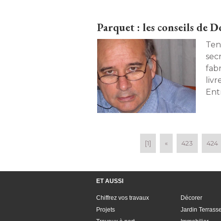
Parquet : les conseils de
Ten
sec
fab
livr
Entr
[1]
«
423
424
ET AUSSI
Chiffrez vos travaux
Décorer
Projets
Jardin Terrass