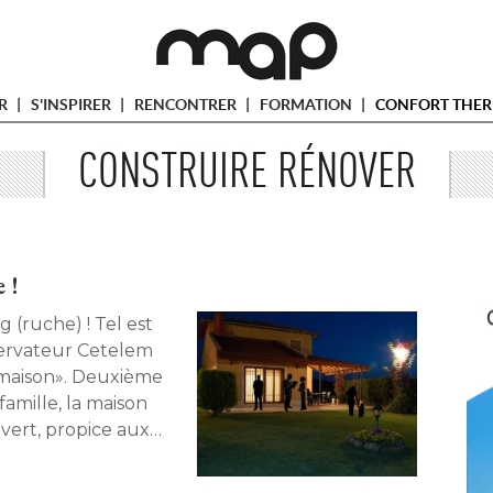
ER
S'INSPIRER
RENCONTRER
FORMATION
CONFORT THER
CONSTRUIRE RÉNOVER
 !
g (ruche) ! Tel est
servateur Cetelem
r maison». Deuxième
 famille, la maison
ert, propice aux 
influence
… 