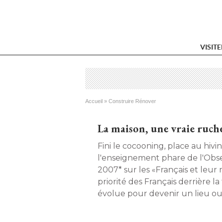
VISIT
Vous êtes ici
Accueil
 » 
Construire Rénover
La maison, une vraie ruche
Fini le cocooning, place au hivin
l'enseignement phare de l'Ob
2007* sur les «Français et leu
priorité des Français derrière la
évolue pour devenir un lieu ouv
rencontres. Une tendance qui 
l'organisation même de l'espace