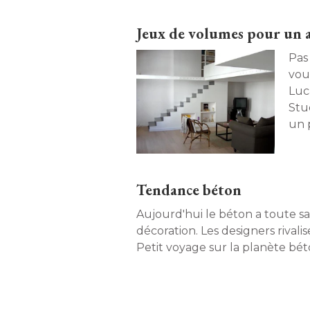
Jeux de volumes pour un a
Pas
vou
Luc
Stud
un 
uni
rés
Tendance béton
Aujourd'hui le béton a toute sa
décoration. Les designers rivalise
Petit voyage sur la planète béto