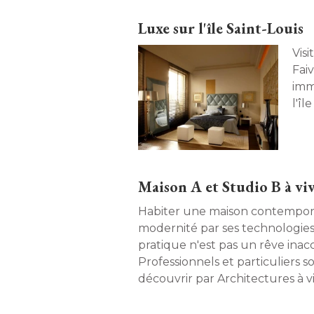
Luxe sur l'île Saint-Louis
Vis
Fai
imm
l'îl
Maison A et Studio B à vi
Habiter une maison contempora
modernité par ses technologies
pratique n'est pas un rêve inacce
Professionnels et particuliers so
découvrir par Architectures à 
Paris, au 38bis de la rue Hallé, Pa