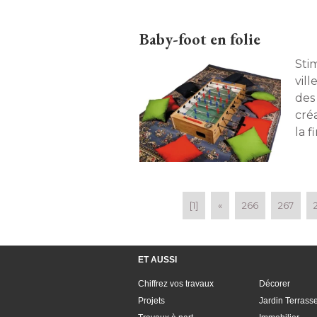
Baby-foot en folie
Sti
vil
des 
cré
la f
l'ag
[1]
«
266
267
ET AUSSI
Chiffrez vos travaux
Décorer
Projets
Jardin Terrass