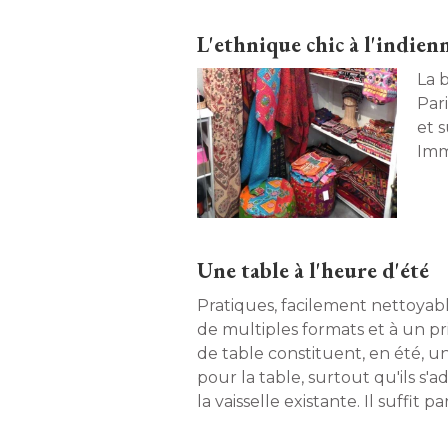
L'ethnique chic à l'indien
La b
Par
et s
Imm
Une table à l'heure d'été
Pratiques, facilement nettoyabl
de multiples formats et à un pri
de table constituent, en été, u
pour la table, surtout qu'ils s'a
la vaisselle existante. Il suffit p
rien pour rendre le repas plus a