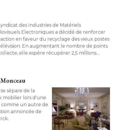
!
Syndicat des Industries de Matériels
iovisuels Electroniques a décidé de renforcer
 action en faveur du recyclage des vieux postes
télévision. En augmentant le nombre de points
ollecte, elle espère récupérer 2,5 millions
pareils en 2008. 
l Monceau
se sépare de la
x mobilier lors d'une
n comme un autre de
vation annoncée de
ck. 