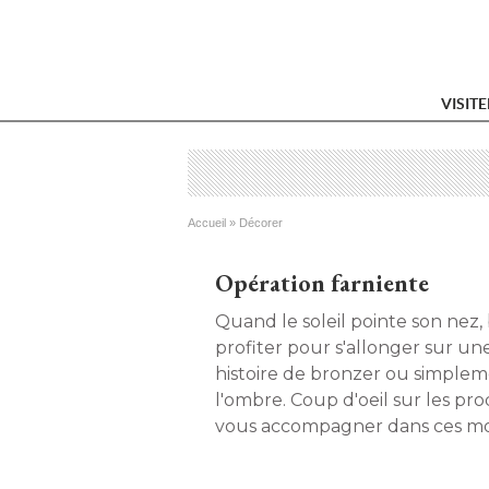
VISIT
Vous êtes ici
Accueil
 » 
Décorer
Opération farniente
Quand le soleil pointe son nez
profiter pour s'allonger sur un
histoire de bronzer ou simpleme
l'ombre. Coup d'oeil sur les pr
vous accompagner dans ces mo