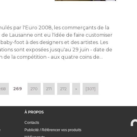
mulés par l'Euro 2008, les commerçants de la
le de Lausanne ont eu l'idée de faire customiser
baby-foot à des designers et des artistes. Les
ations sont exposées jusqu'au 29 juin - date de
in de la compétition - aux quatre coins de
glomération. 
269
268
270
271
272
»
[307]
À PROPOS
Contacts
e
Publicité / Référencer vos produits