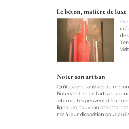
Le béton, matière de luxe
Dan
cré
de C
Temp
Visit
Noter son artisan
Qu'ils soient satisfaits ou méco
l'intervention de l'artisan auquel
internautes peuvent désormais l
ligne. Un nouveau site internet 
mis à leur disposition pour qu'i
leurs points de vue sur le sujet. 