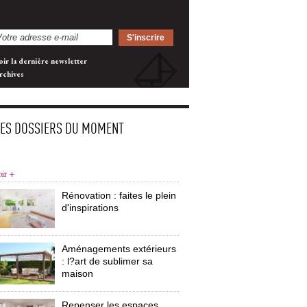
oir la dernière newsletter
rchives
LES DOSSIERS DU MOMENT
oir +
Rénovation : faites le plein
d'inspirations
Aménagements extérieurs
: l?art de sublimer sa 
maison
Repenser les espaces