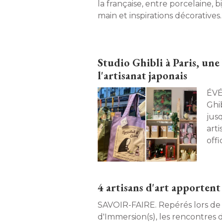
la française, entre porcelaine, b
main et inspirations décorative
l'univers sensible d'une passio
artisanal. 
Studio Ghibli à Paris, un
l'artisanat japonais
ÉVÉNEMENT. A
Ghi
jus
art
offi
Miya
4 artisans d'art apportent 
SAVOIR-FAIRE. Repérés lors de la dernière édition
d'Immersion(s), les rencontres d