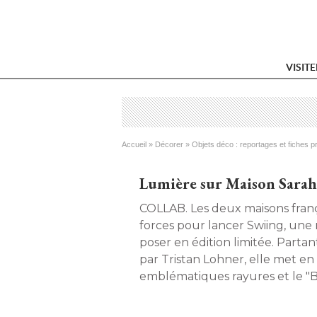
VISIT
Vous êtes ici
Accueil
 » 
Décorer
 » 
Objets déco : reportages et fiches p
Lumière sur Maison Sarah
COLLAB. Les deux maisons françaises allient leurs
forces pour lancer Swiing, une 
poser en édition limitée. Parta
par Tristan Lohner, elle met en
emblématiques rayures et le "B
maison homonyme. 