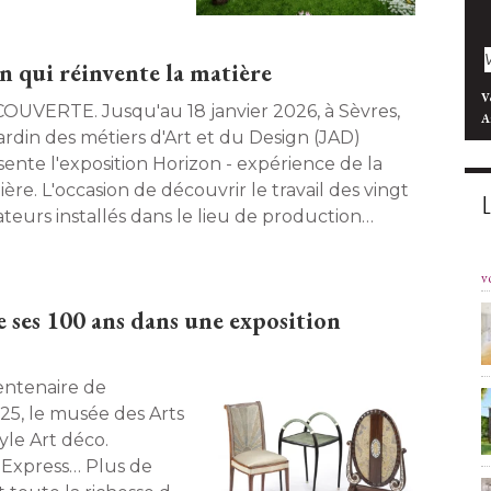
n qui réinvente la matière
V
Jusqu'au 18 janvier 2026, à Sèvres, 
A
ardin des métiers d'Art et du Design (JAD) 
sente l'exposition Horizon - expérience de la
ère. L'occasion de découvrir le travail des vingt
ateurs installés dans le lieu de production
é pour favoriser leur activité, dont certains
ent leur savoir-faire au service des intérieurs. 
v
e ses 100 ans dans une exposition
925, le musée des Arts
le Art déco. 
nt Express… Plus de