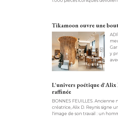
1.000 pièces iconiques dévoilen
ce mouvement artistique. 
Tikamoon ouvre une bouti
ADRESSE. Le spéc
meu
Gar
y p
ave
bain
man
L'univers poétique d'Alix 
raffinée
BONNES FEUILLES. Ancienne notaire devenue
créatrice, Alix D. Reynis signe u
l'image de son travail : un homma