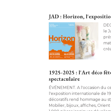
JAD : Horizon, l'expositio
DECOUVERTE. 
le J
pré
mati
cré
pens
mett
1925-2025 : l'Art déco fêt
spectaculaire
ÉVÉNEMENT. A l'occasion du centenaire de 
l'exposition internationale de 1
décoratifs rend hommage au sty
Mobilier, bijoux, affiches, Orie