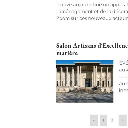
trouve aujourd'hui son applicat
l'aménagement et de la décorati
Zoom sur ces nouveaux acteurs 
marque de fabrique. 
Salon Artisans d'Excellenc
matière
ÉVÉNEMENT. Bo
au 
ras
au 
inno
2
«
1
3