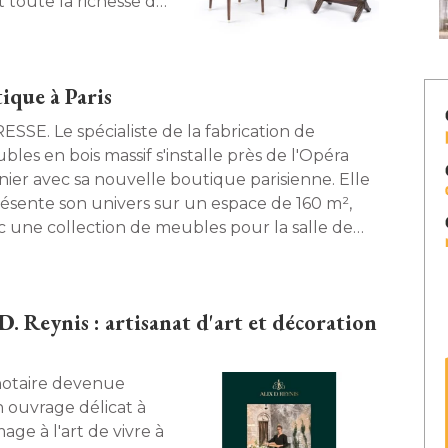
t toute la richesse de
que à Paris
ialiste de la fabrication de
bles en bois massif s'installe près de l'Opéra
nier avec sa nouvelle boutique parisienne. Elle
résente son univers sur un espace de 160 m², 
c une collection de meubles pour la salle de
, le salon, la chambre ou encore la salle à 
ger. 
D. Reynis : artisanat d'art et décoration
n ouvrage délicat à 
ge à l'art de vivre à 