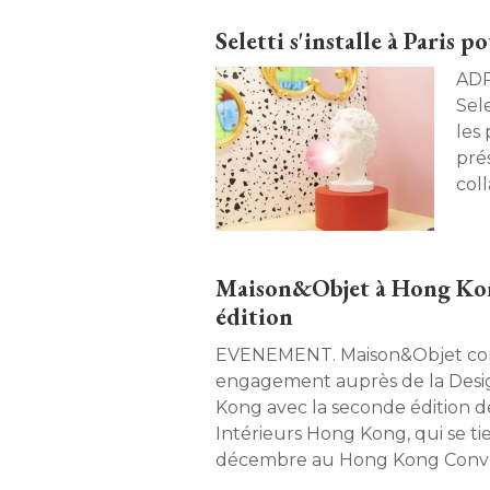
Seletti s'installe à Paris po
ADRESSE. Le Prin
Sel
les
pré
coll
Basc
Maison&Objet à Hong Kon
édition
EVENEMENT. Maison&Objet confirme son
engagement auprès de la Des
Kong avec la seconde édition 
Intérieurs Hong Kong, qui se ti
décembre au Hong Kong Conven
Centre. 