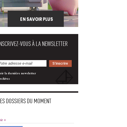
INSCRIVEZ-VOUS À LA NEWSLETTER
oir la dernière newsletter
rchives
LES DOSSIERS DU MOMENT
oir +