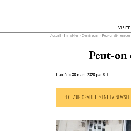
VISIT
Vous êtes ici
Accueil
 » 
Immobilier
 » 
Déménager
 » 
Peut-on déménager 
Peut-on 
Publié le 30 mars 2020 par S.T.
RECEVOIR GRATUITEMENT LA NEWSLE