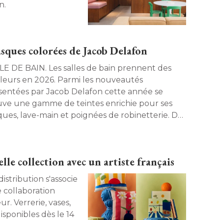
. 
asques colorées de Jacob Delafon
AIN. Les salles de bain prennent des
leurs en 2026. Parmi les nouveautés
sentées par Jacob Delafon cette année se
uve une gamme de teintes enrichie pour ses
ques, lave-main et poignées de robinetterie. Du
t amande au rose pâle, tout est désormais
ible dans ces pièces ! 
e collection avec un artiste français
 collaboration
r. Verrerie, vases, 
disponibles dès le 14