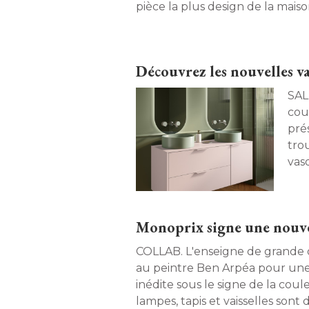
pièce la plus design de la maison
Découvrez les nouvelles v
SALLE DE B
cou
pré
tro
vas
ver
poss
Monoprix signe une nouvell
COLLAB. L'enseigne de grande distribution s'associe
au peintre Ben Arpéa pour une
inédite sous le signe de la couleu
lampes, tapis et vaisselles sont 