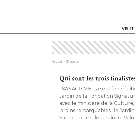
VISIT
Vous êtes ici
Accueil
 » 
S'inspirer
Qui sont les trois finalist
PAYSAGISME. La septième édition du Prix l'Art du
Jardin de la Fondation Signatur
avec le ministère de la Culture
jardins remarquables : le Jardin 
Santa Lucia et le Jardin de Val
Découvrez-les. 