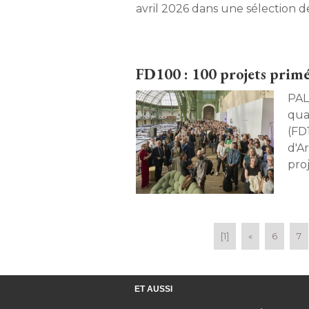
avril 2026 dans une sélection 
et en ligne. 
FD100 : 100 projets primé
PALMARÈS. Le Fr
qua
(FD1
d'A
pro
font
[1]
«
6
7
ET AUSSI