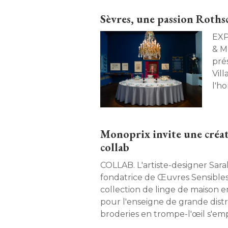
Sèvres, une passion Roths
EXPOSITION. L
& M
pré
Vill
l'h
par 
Monoprix invite une créat
collab
COLLAB. L'artiste-designer Sarah Espeute, 
fondatrice de Œuvres Sensibles
collection de linge de maison 
pour l'enseigne de grande distr
broderies en trompe-l'œil s'emp
pour les intérieurs. 