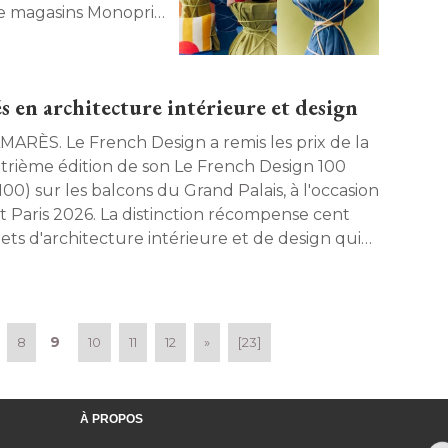
de magasins Monoprix
s en architecture intérieure et design
ench Design a remis les prix de la
trième édition de son Le French Design 100
00) sur les balcons du Grand Palais, à l'occasion 
rt Paris 2026. La distinction récompense cent
jets d'architecture intérieure et de design qui
 rayonner la création française à l'international. 
9
8
10
11
12
»
[23]
À PROPOS