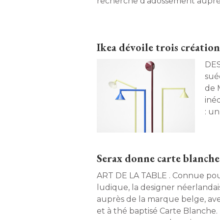
recherche d'adossement auprès
financiers ou industriels, destin
continuité de ses activités. 
Ikea dévoile trois création
DESIGN. Ikea PS, le 
sué
de M
inéd
: u
lamp
Serax donne carte blanche
ART DE LA TABLE . Connue pour
ludique, la designer néerlandai
auprès de la marque belge, avec
et à thé baptisé Carte Blanche.