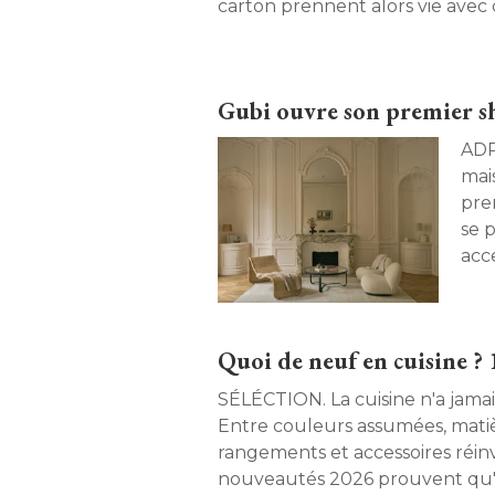
carton prennent alors vie avec d
Gubi ouvre son premier 
ADRESSE. Après
mai
pre
se 
acc
Quoi de neuf en cuisine ?
SÉLÉCTION. La cuisine n'a jamais été aussi tendance. 
Entre couleurs assumées, matiè
rangements et accessoires réinv
nouveautés 2026 prouvent qu'e