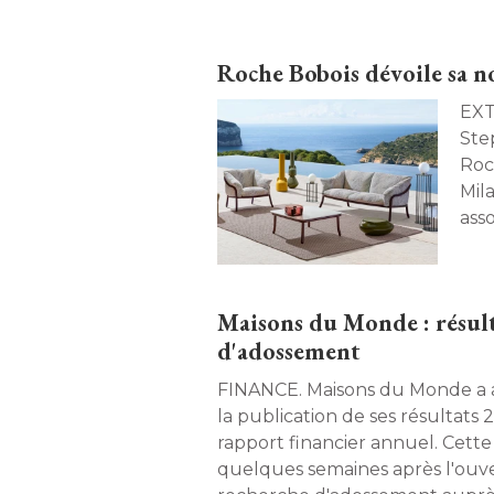
Roche Bobois dévoile sa n
EXTÉRIEUR. 
Ste
Roc
Mil
asso
Maisons du Monde : résult
d'adossement
FINANCE. Maisons du Monde a annoncé le report de
la publication de ses résultats 
rapport financier annuel. Cette 
quelques semaines après l'ouv