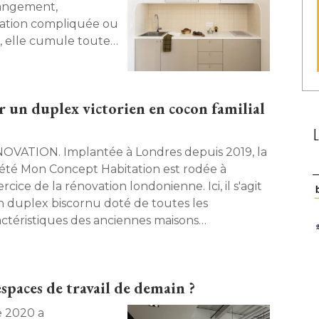
ngement, 
ulation compliquée ou 
, elle cumule toutes
it parfois de quelques
ur transformer
me le montrent ces
 un duplex victorien en cocon familial
Implantée à Londres depuis 2019, la
iété Mon Concept Habitation est rodée à 
ercice de la rénovation londonienne. Ici, il s'agit
n duplex biscornu doté de toutes les
actéristiques des anciennes maisons
oriennes de la capitale britannique. Un défi
si technique que décoratif pour créer le cocon
e famille française. 
spaces de travail de demain ?