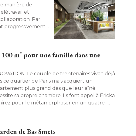
e manière de
télétravail et
ollaboration. Par
nt progressivement
ive de leur taux
té, les entreprises
urs espaces de travail
, 100 m² pour une famille dans une
ux usages et
m sur les grandes
ement de bureau six
Le couple de trentenaires vivait déjà 
s ce quartier de Paris mais acquiert un
artement plus grand dès que leur aîné 
essite sa propre chambre. Ils font appel à Ericka
irez pour le métamorphoser en un quatre-
ces plus ouvert, lumineux et profondément
sant. 
Garden de Bas Smets