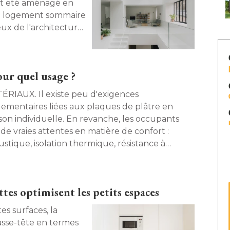
ait été aménagé en
un logement sommaire
ux de l'architecture
x hors norme de 210
axime Scheer de
on parti pris ? Vider
our quel usage ?
r l'espace et la
arfaites, tirées au
 Il existe peu d'exigences
e pureté extrême. 
lementaires liées aux plaques de plâtre en
mporel, à rebours des
son individuelle. En revanche, les occupants
de vraies attentes en matière de confort : 
stique, isolation thermique, résistance à 
midité, qualité de finition ou résistance aux
cs. Les plaques de plâtre peuvent-elles y
ondre ? 
tes optimisent les petits espaces
s surfaces, la
casse-tête en termes