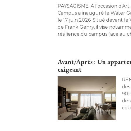
PAYSAGISME. A l'occasion d'Art Basel, le Vitra
Campus a inauguré le Water G
le 17 juin 2026. Situé devant l
de Frank Gehry, il vise notamme
résilience du campus face au
climatique. 
Avant/Après : Un appartem
exigeant
RÉNOVATION.
des
90 
deu
coul
nou
gra
mét