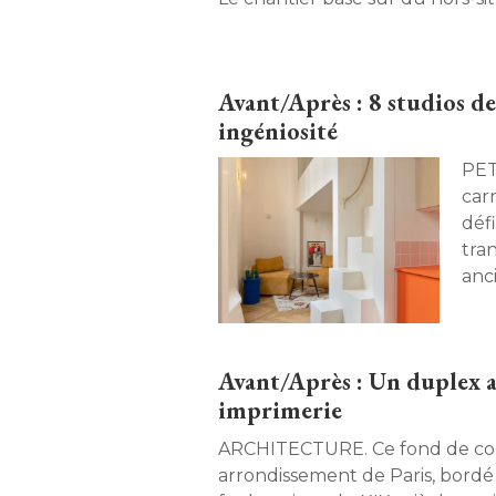
un environnement contraint so
l'océan. Retour sur un projet pa
l'impérieuse nécessité de prése
Avant/Après : 8 studios d
vernaculaires. 
ingéniosité
PETITS E
car
défi
tran
anc
con
été
min
Avant/Après : Un duplex a
ing
imprimerie
ARCHITECTURE. Ce fond de cour du 11e
arrondissement de Paris, bord