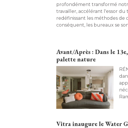
profondément transformé notr
travailler, accélérant l'essor du 
redéfinissant les méthodes de c
conséquent, les bureaux se so
vidés avec une baisse significat
d'occupation. Face à cette réali
sont contraintes de repenser le
Avant/Après : Dans le 13e
afin de les adapter aux nouvea
palette nature
attentes de leurs salariés. Zoo
directions prises par l'aménag
RÉNOVATION. 
ans plus tard. 
dan
app
néc
Ram
piè
apai
Vitra inaugure le Water 