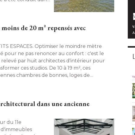
umis aux aléas de
trimonial qui illustre
rver les architectures
e moins de 20 m² repensés avec
V
A
SPACES. Optimiser le moindre mètre
ré pour ne pas renoncer au confort : c'est le
 relevé par huit architectes d'intérieur pour
sformer ces studios. De 10 à 19 m², ces
iennes chambres de bonnes, loges de
v
cierge abandonnées et studios vétustes ont
 transformés en véritables appartements 
iatures, grâce à des aménagements sur mesure
rchitectural dans une ancienne
énieux et esthétiques. 
é d'immeubles