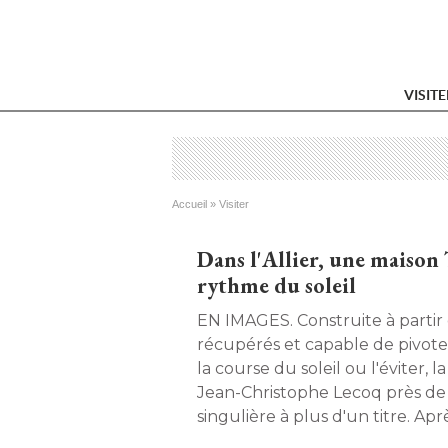
VISIT
Vous êtes ici
Accueil
 » 
Visiter
Dans l'Allier, une maison
rythme du soleil
EN IMAGES. Construite à partir de matériaux
récupérés et capable de pivote
la course du soleil ou l'éviter, 
Jean-Christophe Lecoq près de
singulière à plus d'un titre. Ap
de réflexion, l'inventeur y vit dé