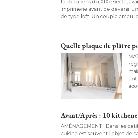
faubouriens du XIXe siècle, av
imprimerie avant de devenir 
de type loft. Un couple amoure
industrielle a acquis ce duple
m² et laissé carte blanche à M
l'agence Cent 15 Architecture. S
Quelle plaque de plâtre p
le centre du volume pour libére
lumière. Son outil ? Des lignes p
MATÉRIAUX.
cordeau, pour un résultat d'un
rég
Un projet essentialiste et inte
mai
tendances. 
ont 
acou
l'hu
cho
rép
Avant/Après : 10 kitchenet
AMÉNAGEMENT . Dans les petite
cuisine est souvent l'objet de 