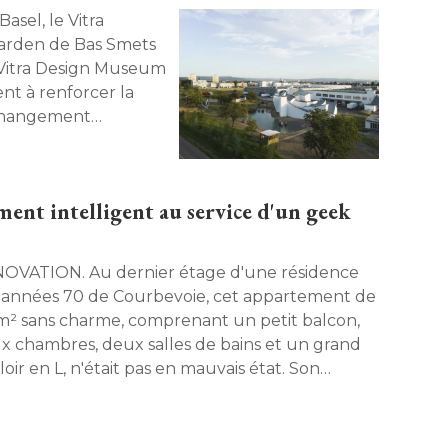
arden de Bas Smets
e Vitra Design Museum
nt à renforcer la
 changement
ent intelligent au service d'un geek
 Au dernier étage d'une résidence
 années 70 de Courbevoie, cet appartement de
m² sans charme, comprenant un petit balcon, 
x chambres, deux salles de bains et un grand
oir en L, n'était pas en mauvais état. Son
veau propriétaire, un quadra technophile et
nd amateur de confort, a confié sa
amorphose à l'architecte d'intérieur Alicia