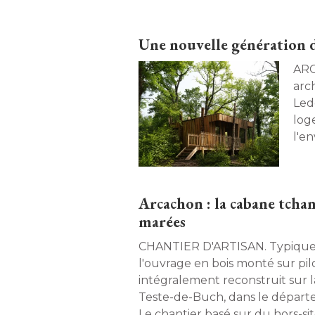
Une nouvelle génération 
ARCHITEC
arc
Led
log
l'e
la f
Arcachon : la cabane tchan
marées
CHANTIER D'ARTISAN. Typique de la région, 
l'ouvrage en bois monté sur pilot
intégralement reconstruit sur
Teste-de-Buch, dans le départe
Le chantier basé sur du hors-si