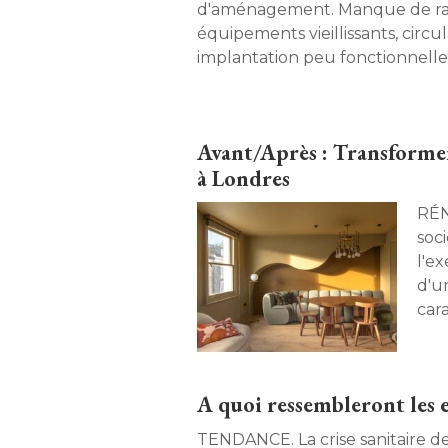
d'aménagement. Manque de ra
équipements vieillissants, circ
implantation peu fonctionnelle
les difficultés. Pourtant, il suff
aménagements bien pensés po
radicalement les espaces, com
Avant/Après : Transformer
dix rénovations inspirantes. 
à Londres 
RÉNOVATION. 
soc
l'ex
d'u
car
vict
aus
d'un
A quoi ressembleront les e
TENDANCE. La crise sanitaire de 2020 a