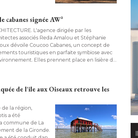
de cabanes signée AW²
TURE. L'agence dirigée par les
hitectes associés Reda Amalou et Stéphanie
oux dévoile Coucoo Cabanes, un concept de
ements touristiques en parfaite symbiose avec
nvironnement. Elles prennent place en lisière de
orêt de Fontainebleau. 
quée de l'île aux Oiseaux retrouve les
is a été 
 la commune de La
ment de la Gironde. 
te a été conduit dans