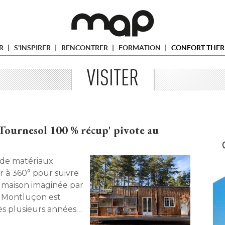
ER
S'INSPIRER
RENCONTRER
FORMATION
CONFORT THER
VISITER
 Tournesol 100 % récup' pivote au
r à 360° pour suivre
la maison imaginée par
 Montluçon est
rès plusieurs années
sormais à l'année. 