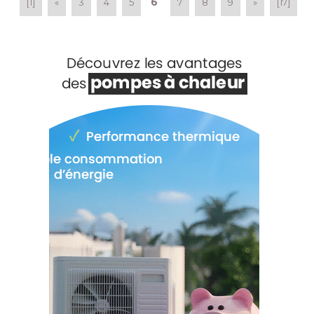
6
[1]
«
3
4
5
7
8
9
»
[17]