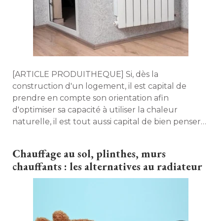
[ARTICLE PRODUITHEQUE] Si, dès la 
construction d'un logement, il est capital de
prendre en compte son orientation afin
d'optimiser sa capacité à utiliser la chaleur
naturelle, il est tout aussi capital de bien penser
le système de chauffage qui sera installé en son
sein. De nombreuses solutions existent sur le
Chauffage au sol, plinthes, murs
marché et nous allons en faire le tour afin de
chauffants : les alternatives au radiateur
vous apporter un maximum d'informations sur le
sujet. 