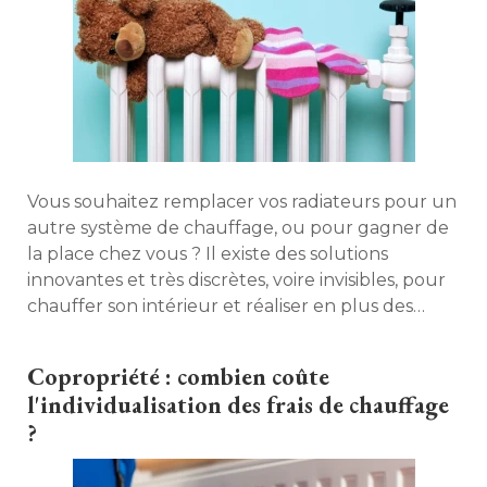
Vous souhaitez remplacer vos radiateurs pour un
autre système de chauffage, ou pour gagner de
la place chez vous ? Il existe des solutions
innovantes et très discrètes, voire invisibles, pour
chauffer son intérieur et réaliser en plus des
économies d'énergie. Chauffage par le sol, 
plinthes, vitrage chauffant, portes de placard
Copropriété : combien coûte
rayonnantes... Petit tour d'horizon. 
l'individualisation des frais de chauffage
?