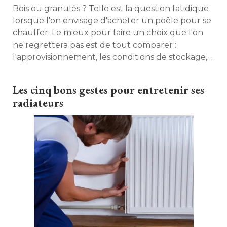
Bois ou granulés ? Telle est la question fatidique
lorsque l'on envisage d'acheter un poêle pour se
chauffer. Le mieux pour faire un choix que l'on
ne regrettera pas est de tout comparer : 
l'approvisionnement, les conditions de stockage, 
le coût, le rendement... La rédaction de Maison à 
part s'est livrée à l'exercice. Découvrez tout ce
Les cinq bons gestes pour entretenir ses
qu'il est important de savoir sur chaque
radiateurs
combustible... 