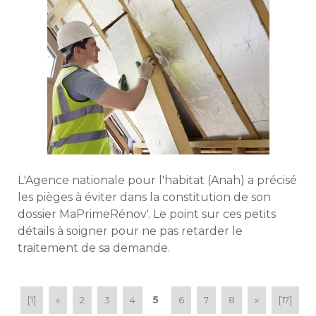
L'Agence nationale pour l'habitat (Anah) a précisé 
les pièges à éviter dans la constitution de son
dossier MaPrimeRénov'. Le point sur ces petits
détails à soigner pour ne pas retarder le
traitement de sa demande. 
5
[1]
«
2
3
4
6
7
8
»
[17]