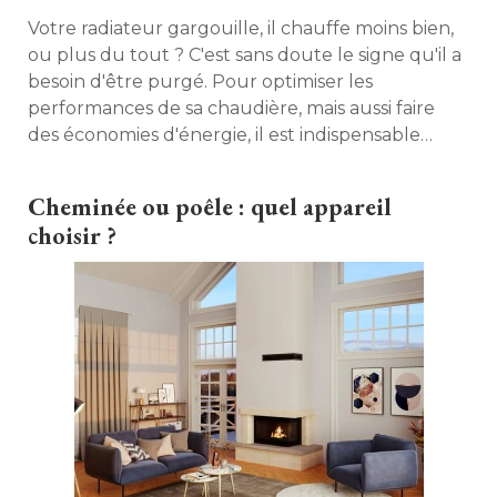
Votre radiateur gargouille, il chauffe moins bien, 
ou plus du tout ? C'est sans doute le signe qu'il a
besoin d'être purgé. Pour optimiser les
performances de sa chaudière, mais aussi faire
des économies d'énergie, il est indispensable
d'éliminer l'air qui s'introduit dans le circuit de
chauffage, et peut gêner son bon
Cheminée ou poêle : quel appareil
fonctionnement. 
choisir ?