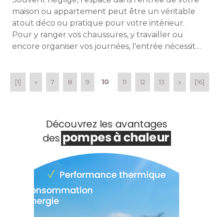
maison ou appartement peut être un véritable
atout déco ou pratique pour votre intérieur. 
Pour y ranger vos chaussures, y travailler ou
encore organiser vos journées, l'entrée nécessite
d'être aménagée. Quels meubles et accessoires
choisir et comment les installer ? Maison à part
vous donne ses conseils. 
10
[1]
«
7
8
9
11
12
13
»
[16]