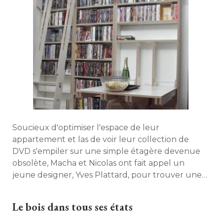
Soucieux d'optimiser l'espace de leur
appartement et las de voir leur collection de
DVD s'empiler sur une simple étagère devenue
obsolète, Macha et Nicolas ont fait appel un
jeune designer, Yves Plattard, pour trouver une
solution. L'idée ? Une bibliothèque remplie
d'astuces habillant tout un pan de mur ! 
Le bois dans tous ses états
Reportage. 