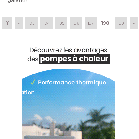
garanti ! 
198
[1]
«
193
194
195
196
197
199
»