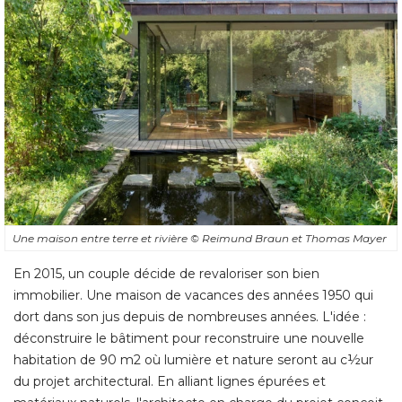
Une maison entre terre et rivière
© Reimund Braun et Thomas Mayer
En 2015, un couple décide de revaloriser son bien
immobilier. Une maison de vacances des années 1950 qui
dort dans son jus depuis de nombreuses années. L'idée : 
déconstruire le bâtiment pour reconstruire une nouvelle
habitation de 90 m2 où lumière et nature seront au c½ur
du projet architectural. En alliant lignes épurées et