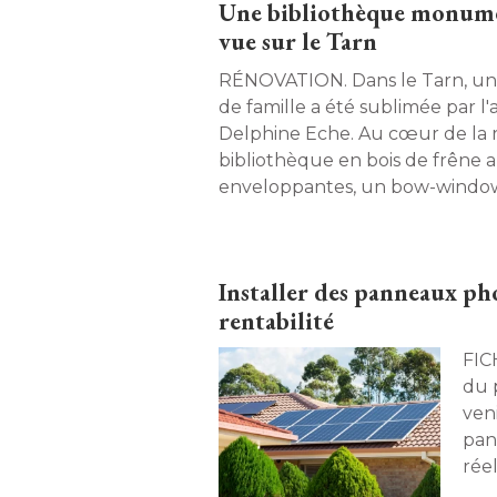
Une bibliothèque monumen
vue sur le Tarn
RÉNOVATION. Dans le Tarn, une ancienne maison
de famille a été sublimée par l'
Delphine Eche. Au cœur de la 
bibliothèque en bois de frêne 
enveloppantes, un bow-window
rivière, et des inspirations japon
transforment l'espace en un co
Installer des panneaux pho
rentabilité
FICHE PRA
du p
ven
pan
réel
que 