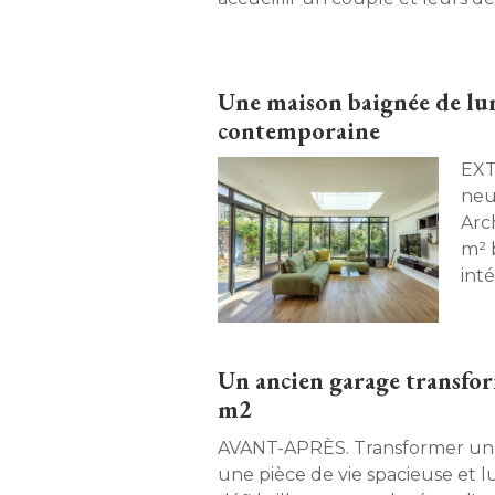
Une maison baignée de lum
contemporaine
EXTENSION. C
neu
Arc
m² 
int
conv
Un ancien garage transfor
m2
AVANT-APRÈS. Transformer un ancien garage en
une pièce de vie spacieuse et l