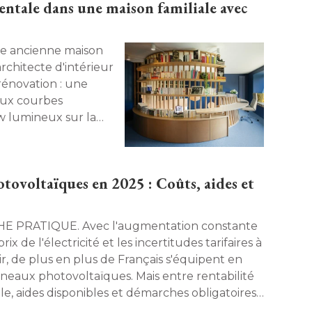
tale dans une maison familiale avec
architecte d'intérieur
rénovation : une
aux courbes
 lumineux sur la
aises qui
con unique. 
tovoltaïques en 2025 : Coûts, aides et
TIQUE. Avec l'augmentation constante
rix de l'électricité et les incertitudes tarifaires à 
ir, de plus en plus de Français s'équipent en
neaux photovoltaïques. Mais entre rentabilité 
le, aides disponibles et démarches obligatoires, 
faut-il vraiment savoir avant de se lancer ? 