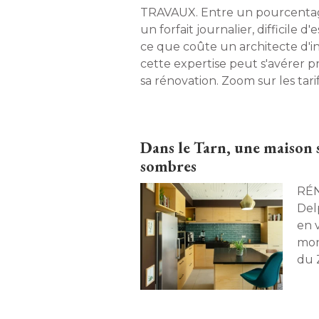
TRAVAUX. Entre un pourcentage sur les travaux et
un forfait journalier, difficile 
ce que coûte un architecte d'in
cette expertise peut s'avérer p
sa rénovation. Zoom sur les tarif
solutions pour alléger la facture
envies. 
Dans le Tarn, une maison 
sombres
RÉNOVATION. 
Del
en 
mon
du 
cet
cré
con