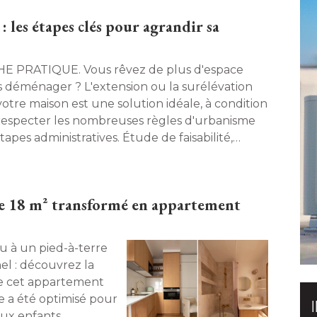
: les étapes clés pour agrandir sa
ATIQUE. Vous rêvez de plus d'espace
s déménager ? L'extension ou la surélévation
votre maison est une solution idéale, à condition
respecter les nombreuses règles d'urbanisme
tapes administratives. Étude de faisabilité, 
mis de construire, coût des travaux, contraintes
hniques : voici tout ce que vous devez savoir
t de vous lancer. 
de 18 m² transformé en appartement
el : découvrez la
de cet appartement
 a été optimisé pour
ux enfants. 