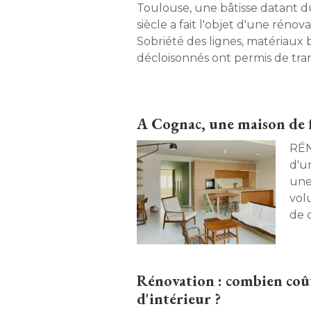
Toulouse, une bâtisse datant 
siècle a fait l'objet d'une rénov
Sobriété des lignes, matériaux 
décloisonnés ont permis de tra
maison familiale en un intérieu
trahir son charme d'origine. 
A Cognac, une maison de f
RÉNOVATION
d'u
une 
vol
de 
agré
Rénovation : combien coûte
d'intérieur ?