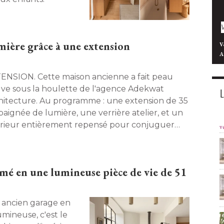
ière grâce à une extension
V
A
ette maison ancienne a fait peau
ve sous la houlette de l'agence Adekwat
hitecture. Au programme : une extension de 35
baignée de lumière, une verrière atelier, et un
érieur entièrement repensé pour conjuguer
v
ivialité et respect du bâti existant. 
mé en une lumineuse pièce de vie de 51
umineuse, c'est le