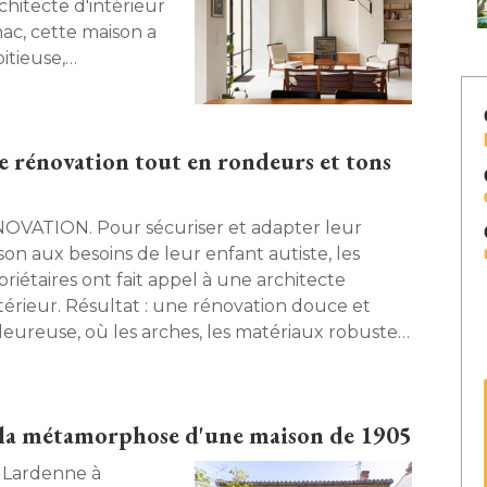
chitecte d'intérieur
ac, cette maison a
tieuse, 
fois utilitaire en
el. 
e rénovation tout en rondeurs et tons
. Pour sécuriser et adapter leur
son aux besoins de leur enfant autiste, les
priétaires ont fait appel à une architecte
ntérieur. Résultat : une rénovation douce et
leureuse, où les arches, les matériaux robustes
les rangements bien pensés créent un cocon
lial fonctionnel et esthétique. 
: la métamorphose d'une maison de 1905