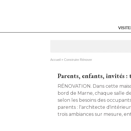
VISIT
Vous êtes ici
Accueil
 » 
Construire Rénover
Parents, enfants, invités :
RÉNOVATION. Dans cette maison des années 80 en
bord de Marne, chaque salle de
selon les besoins des occupants. 
parents : l'architecte d'intérieur
trois ambiances sur mesure, ent
fonctionnalité et raffinement. 