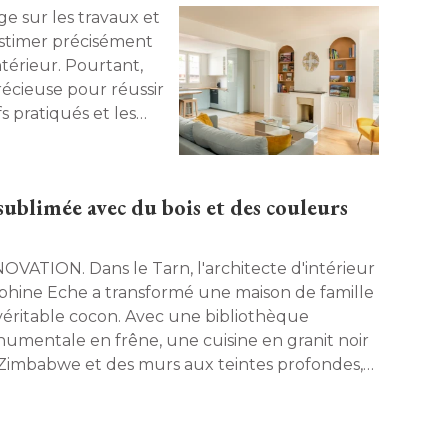
d'estimer précisément
térieur. Pourtant, 
récieuse pour réussir
s pratiqués et les
 sans sacrifier ses
sublimée avec du bois et des couleurs
Dans le Tarn, l'architecte d'intérieur
phine Eche a transformé une maison de famille
véritable cocon. Avec une bibliothèque
umentale en frêne, une cuisine en granit noir
Zimbabwe et des murs aux teintes profondes, 
te rénovation joue avec les contrastes pour
er un intérieur unique, chaleureux et
temporain. 