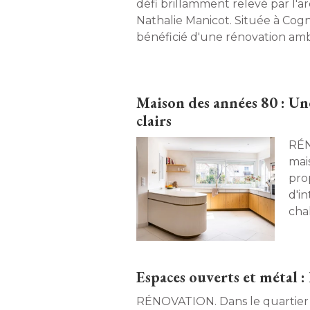
défi brillamment relevé par l'ar
Nathalie Manicot. Située à Cogn
bénéficié d'une rénovation ambi
métamorphosant un espace autre
un lieu chaleureux et fonctionn
Maison des années 80 : Un
clairs
RÉNOVATION
mai
pro
d'i
cha
et 
fami
Espaces ouverts et métal 
RÉNOVATION. Dans le quartier Lardenne à 