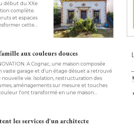
du début du XXe
ation complète. 
bruts et espaces
nsformer cette
r contemporain, sans
amille aux couleurs douces
. A Cognac, une maison composée
n vaste garage et d'un étage désuet a retrouvé 
nouvelle vie. Isolation, restructuration des
umes, aménagements sur mesure et touches
couleur l'ont transformé en une maison
able à vivre. 
nt les services d'un architecte