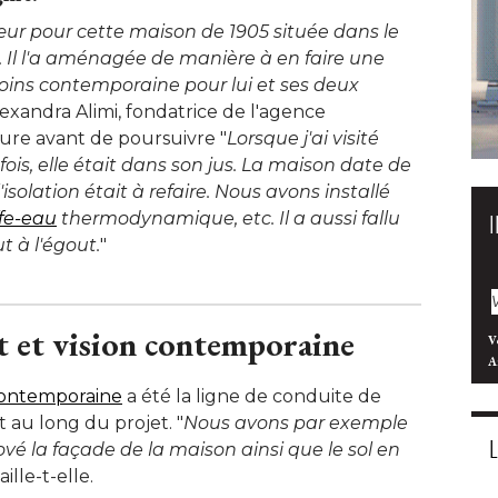
ur pour cette maison de 1905 située dans le
 Il l'a aménagée de manière à en faire une
oins contemporaine pour lui et ses deux
lexandra Alimi, fondatrice de l'agence 
ure avant de poursuivre "
Lorsque j'ai visité 
ois, elle était dans son jus. La maison date de
l'isolation était à refaire. Nous avons installé 
fe-eau
thermodynamique, etc. Il a aussi fallu
t à l'égout.
" 
nt et vision contemporaine
V
A
 contemporaine
a été la ligne de conduite de
t au long du projet. "
Nous avons par exemple
ové la façade de la maison ainsi que le sol en
aille-t-elle. 