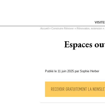
VISIT
Vous êtes ici
Accueil
 » 
Construire Rénover
 » 
Rénovation, extension
 » 
Espaces ou
Publié le 11 juin 2025 par Sophie Herber
RECEVOIR GRATUITEMENT LA NEWSLE