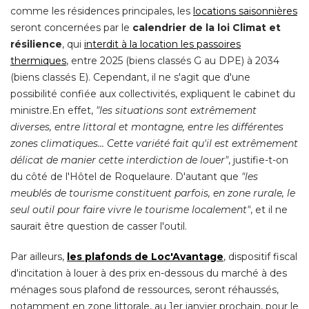
comme les résidences principales, les
locations saisonnières
seront concernées par le
calendrier de la loi Climat et
résilience
, qui 
interdit à la location les passoires
thermiques
, entre 2025 (biens classés G au DPE) à 2034 
(biens classés E). Cependant, il ne s'agit que d'une 
possibilité confiée aux collectivités, expliquent le cabinet du
ministre.En effet, 
"les situations sont extrêmement 
diverses, entre littoral et montagne, entre les différentes
zones climatiques... Cette variété fait qu'il est extrêmement
délicat de manier cette interdiction de louer"
, justifie-t-on 
du côté de l'Hôtel de Roquelaure. D'autant que
"les 
meublés de tourisme constituent parfois, en zone rurale, le
seul outil pour faire vivre le tourisme localement"
, et il ne 
saurait être question de casser l'outil. 
Par ailleurs, 
les plafonds de Loc'Avantage
, dispositif fiscal 
d'incitation à louer à des prix en-dessous du marché à des
ménages sous plafond de ressources, seront réhaussés, 
notamment en zone littorale, au 1er janvier prochain, pour le