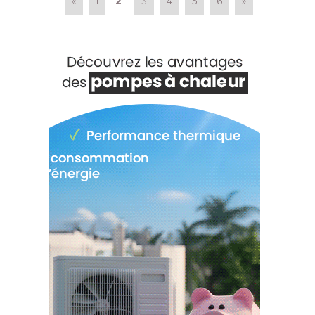
2
«
1
3
4
5
6
»