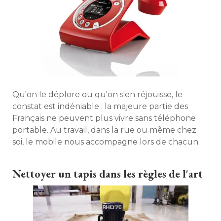
Qu'on le déplore ou qu'on s'en réjouisse, le
constat est indéniable : la majeure partie des
Français ne peuvent plus vivre sans téléphone
portable. Au travail, dans la rue ou même chez
soi, le mobile nous accompagne lors de chacun
de nos déplacements. A tel point que l'on peut se
demander si l'on a encore besoin d'un téléphone
Nettoyer un tapis dans les règles de l'art
fixe chez soi. Quelles sont ses raisons d'exister ? 
Décryptage. 