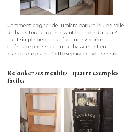
Comment baigner de lumière naturelle une salle
de bains, tout en préservant l'intimité du lieu ? 
Tout simplement en créant une verrière
intérieure posée sur un soubassement en
plaques de plâtre. Cette séparation vitrée réalisée
sur-mesure délimitera l'espace sans l'aveugler. 
Une transparence maîtrisée respectant
Relooker ses meubles : quatre exemples
l'indépendance du lieu, avec comme point fort
faciles
l'optimisation de la lumière naturelle ! 