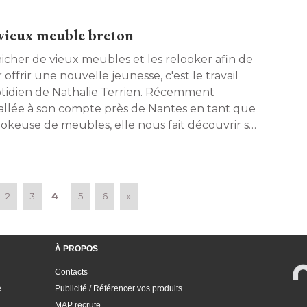
r pièce la température
n vieux meuble breton
icher de vieux meubles et les relooker afin de
 offrir une nouvelle jeunesse, c'est le travail
tidien de Nathalie Terrien. Récemment
tallée à son compte près de Nantes en tant que
ookeuse de meubles, elle nous fait découvrir sa
ion à travers l'une de ses réalisations. 
4
2
3
5
6
»
À PROPOS
Contacts
e
Publicité / Référencer vos produits
MAP recrute