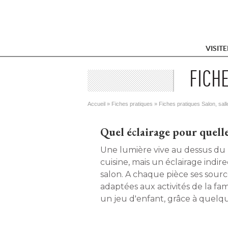
VISIT
FICH
Vous êtes ici
Accueil
 » 
Fiches pratiques
 » 
Fiches pratiques Salon, sal
Quel éclairage pour quelle
Une lumière vive au dessus du p
cuisine, mais un éclairage indir
salon. A chaque pièce ses sourc
adaptées aux activités de la fam
un jeu d'enfant, grâce à quelq
bien éclairer sa maison. 