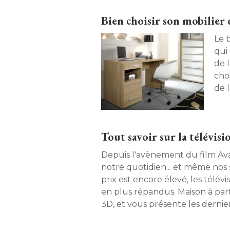
Bien choisir son mobilier
Le b
qui
de l
choi
de 
ques
de 
Tout savoir sur la télévis
Depuis l'avènement du film Ava
notre quotidien... et même nos 
prix est encore élevé, les télév
en plus répandus. Maison à part
3D, et vous présente les dernie
marché. 