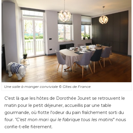
Une salle à manger conviviale
© Gîtes de France
C'est là que les hôtes de Dorothée Jouret se retrouvent le
matin pour le petit déjeuner, accueillis par une table
gourmande, où flotte l'odeur du pain fraîchement sorti du
four. 
"C'est mon mari qui le fabrique tous les matins
" nous 
confie-t-elle fièrement. 
Equipée d'une grande table et de chaises confortables, la
pièce dispose de tout le nécessaire : vaisselle, cafetière, 
bouilloire, évier, plan de travail, réfrigérateur, lave-vaisselle... 
Tout est dissimulé dans une série de placards intégrés sur le