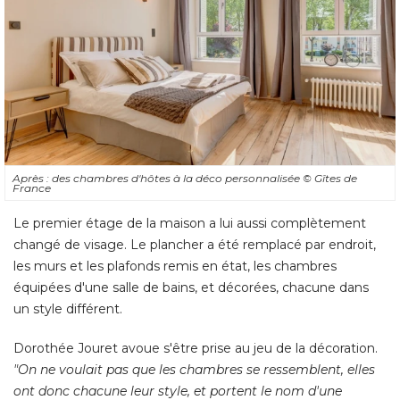
Après : des chambres d'hôtes à la déco personnalisée
© Gîtes de 
France
Le premier étage de la maison a lui aussi complètement
changé de visage. Le plancher a été remplacé par endroit, 
les murs et les plafonds remis en état, les chambres
équipées d'une salle de bains, et décorées, chacune dans 
un style différent. 
Dorothée Jouret avoue s'être prise au jeu de la décoration. 
"On ne voulait pas que les chambres se ressemblent, elles 
ont donc chacune leur style, et portent le nom d'une
célébrité de la ville"
explique la propriétaire. La chambre
Arnaud (en hommage à Arnaud Démarre, coureur cycliste, 
champion de France sur route et 2014 et 2017) a ainsi été 
déclinée dans des tons marron glacé très chaleureux et