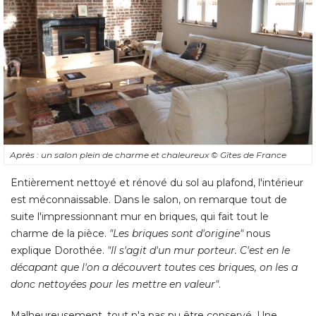
Après : un salon plein de charme et chaleureux
© Gîtes de France
Entièrement nettoyé et rénové du sol au plafond, l'intérieur
est méconnaissable. Dans le salon, on remarque tout de
suite l'impressionnant mur en briques, qui fait tout le
charme de la pièce. 
"Les briques sont d'origine"
nous
explique Dorothée. 
"Il s'agit d'un mur porteur. C'est en le 
décapant que l'on a découvert toutes ces briques, on les a
donc nettoyées pour les mettre en valeur"
. 
Malheureusement, tout n'a pas pu être conservé. Une
grande partie des boiseries, brulées ou noircies, ont été 
supprimées au niveau des murs et du plafond. Un faux-
plafond a été créé, où les câbles électriques et la plomberie
ont été dissimulés, et les murs recouverts d'une épaisse