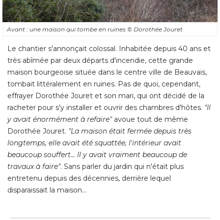
Le chantier s'annonçait colossal. Inhabitée depuis 40 ans et
très abîmée par deux départs d'incendie, cette grande
maison bourgeoise située dans le centre ville de Beauvais, 
tombait littéralement en ruines. Pas de quoi, cependant, 
effrayer Dorothée Jouret et son mari, qui ont décidé de la
racheter pour s'y installer et ouvrir des chambres d'hôtes. 
"Il 
y avait énormément à refaire"
avoue tout de même
Dorothée Jouret. 
"La maison était fermée depuis très 
longtemps, elle avait été squattée, l'intérieur avait
beaucoup souffert... Il y avait vraiment beaucoup de
travaux à faire"
. Sans parler du jardin qui n'était plus 
entretenu depuis des décennies, derrière lequel
disparaissait la maison...
Après : une jolie maison
bourgeoise qui a retrouvé son
cachet