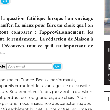
Ok
 la question fatidique lorsque l'on envisage
auffer. Le mieux pour faire un choix que l'on
tout comparer : l'approvisionnement, les
ût, le rendement... La rédaction de Maison à 
ce. Découvrez tout ce qu'il est important de
...
cle
Ok
V
n poupe en France. Beaux, performants, 
A
ppareils cumulent les avantages ce qui suscite 
s. Seulement voilà, lorsque vient la question
t perdus : bois ou granulés, que choisir ? Un
e par une méconnaissance des caractéristiques
Où s'achètent l'un et l'autre ? Quel volume se