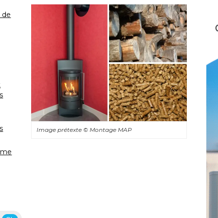
é de
t
s
s
Image prétexte
© Montage MAP
lume