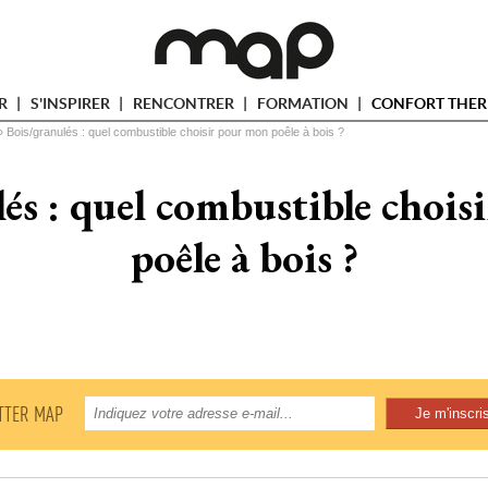
ER
S'INSPIRER
RENCONTRER
FORMATION
CONFORT THER
» 
Bois/granulés : quel combustible choisir pour mon poêle à bois ?
és : quel combustible choi
poêle à bois ?
TTER MAP