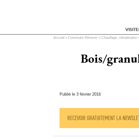
VISIT
Vous êtes ici
Accueil
 » 
Construire Rénover
 » 
Chauffage, climatisation
 
Bois/granul
Publié le 3 février 2016
RECEVOIR GRATUITEMENT LA NEWSLE