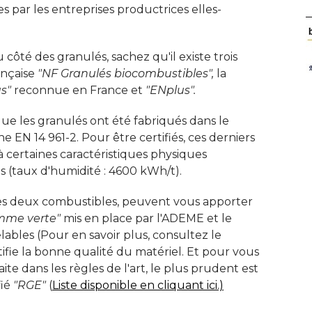
s par les entreprises productrices elles-
 côté des granulés, sachez qu'il existe trois
rançaise
"NF Granulés biocombustibles",
la
us"
reconnue en France et
"ENplus".
que les granulés ont été fabriqués dans le
EN 14 961-2. Pour être certifiés, ces derniers
certaines caractéristiques physiques
s (taux d'humidité : 4600 kWh/t). 
 les deux combustibles, peuvent vous apporter
mme verte"
mis en place par l'ADEME et le
ables (Pour en savoir plus, consultez le
fie la bonne qualité du matériel. Et pour vous
faite dans les règles de l'art, le plus prudent est
ié 
"RGE"
 (
Liste disponible en cliquant ici.)