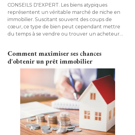
CONSEILS D'EXPERT. Les biens atypiques
représentent un véritable marché de niche en
immobilier. Suscitant souvent des coups de
cœur, ce type de bien peut cependant mettre
du temps à se vendre ou trouver un acheteur
qui ne s'est pas posé les bonnes questions. Pour
éviter ces écueils, Alexandra Hyron, directrice 
Comment maximiser ses chances
générale du réseau Espaces atypiques, nous
d'obtenir un prêt immobilier
donne quelques conseils. 