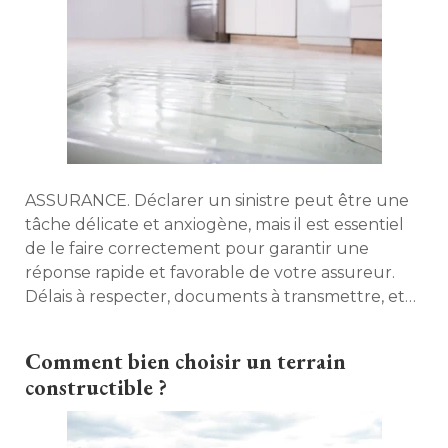
ASSURANCE. Déclarer un sinistre peut être une
tâche délicate et anxiogène, mais il est essentiel
de le faire correctement pour garantir une
réponse rapide et favorable de votre assureur. 
Délais à respecter, documents à transmettre, etc. 
Maison à part répond aux questions que les
assurés, dans cette situation, seraient susceptibles
Comment bien choisir un terrain
de se poser. 
constructible ?