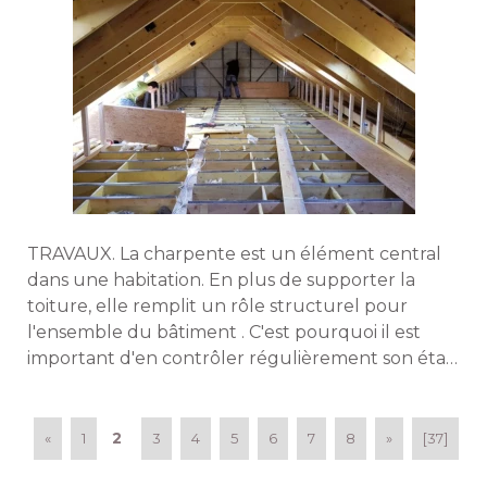
TRAVAUX. La charpente est un élément central
dans une habitation. En plus de supporter la
toiture, elle remplit un rôle structurel pour
l'ensemble du bâtiment . C'est pourquoi il est
important d'en contrôler régulièrement son état
et, s'il y a un problème, de le prendre en charge
rapidement. 
2
«
1
3
4
5
6
7
8
»
[37]