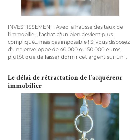
INVESTISSEMENT. Avec la hausse des taux de
l'immobilier, l'achat d'un bien devient plus
compliqué... mais pas impossible ! Si vous disposez
d'une enveloppe de 40.000 ou 50.000 euros, 
plutôt que de laisser dormir cet argent sur un
livret A, il sera toujours plus intéressant de
l'investir avec discernement. Maison à part vous
Le délai de rétractation de l'acquéreur
donne quelques idées. 
immobilier