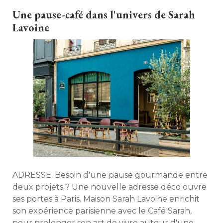
comme le lancement d'un canapé spécialement
Une pause-café dans l'univers de Sarah
conçu pour les intérieurs. 
Lavoine
ADRESSE. Besoin d'une pause gourmande entre
deux projets ? Une nouvelle adresse déco ouvre
ses portes à Paris. Maison Sarah Lavoine enrichit
son expérience parisienne avec le Café Sarah, 
pour prolonger son art de vivre autour d'une