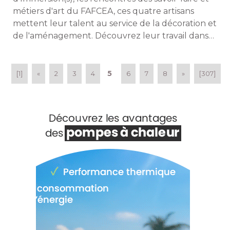
métiers d'art du FAFCEA, ces quatre artisans
mettent leur talent au service de la décoration et
de l'aménagement. Découvrez leur travail dans
cet article. 
5
[1]
«
2
3
4
6
7
8
»
[307]