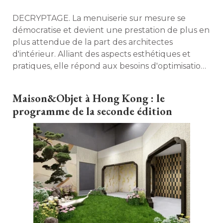
DECRYPTAGE. La menuiserie sur mesure se
démocratise et devient une prestation de plus en
plus attendue de la part des architectes
d'intérieur. Alliant des aspects esthétiques et
pratiques, elle répond aux besoins d'optimisation
de logements toujours plus encombrés et dont
le prix au mètre carré ne cesse d'augmenter. 
Maison&Objet à Hong Kong : le
Retour sur les raisons de son succès. 
programme de la seconde édition