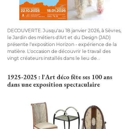
DECOUVERTE. Jusqu'au 18 janvier 2026, à Sèvres, 
le Jardin des métiers d'Art et du Design (JAD) 
présente l'exposition Horizon - expérience de la
matière. L'occasion de découvrir le travail des
vingt créateurs installés dans le lieu de
production pensé pour favoriser leur activité, 
dont certains mettent leur savoir-faire au service
1925-2025 : l'Art déco fête ses 100 ans
des intérieurs. 
dans une exposition spectaculaire