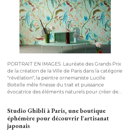
PORTRAIT EN IMAGES. Lauréate des Grands Prix
de la création de la Ville de Paris dans la catégorie
"révélation", la peintre ornemaniste Lucille 
Boitelle mêle finesse du trait et puissance
évocatrice des éléments naturels pour créer des 
motifs décoratifs uniques. Entre souvenirs
d'enfance, recherche artistique et travail de la
Studio Ghibli à Paris, une boutique
matière, elle nous ouvre les portes de son atelier. 
éphémère pour découvrir l'artisanat 
japonais