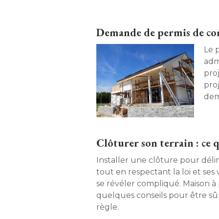
histoire à double face, un ouvr
manquer. 
Demande de permis de const
Le 
adm
proj
proj
dem
guid
Clôturer son terrain : ce q
Installer une clôture pour délim
tout en respectant la loi et ses 
se révéler compliqué. Maison à 
quelques conseils pour être sû
règle. 