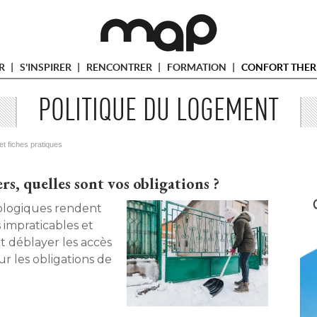
ER
S'INSPIRER
RENCONTRER
FORMATION
CONFORT THER
POLITIQUE DU LOGEMENT
et fiches pratiques
ers, quelles sont vos obligations ?
rologiques rendent
s impraticables et
t déblayer les accès
ur les obligations de 