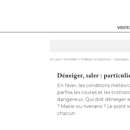
VISIT
Vous êtes ici
Accueil
 » 
Immobilier
 » 
Politique du logement : reportages 
Déneiger, saler : particuli
En hiver, les conditions météo
parfois les routes et les trottoir
dangereux. Qui doit déneiger e
? Mairie ou riverains ? Le point s
chacun. 