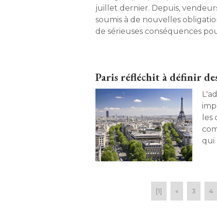
juillet dernier. Depuis, vendeur
soumis à de nouvelles obligatio
de sérieuses conséquences pou
respectent pas les règles. 
Paris réfléchit à définir 
L'ad
imp
les 
com
qui 
d'a
[1]
«
3
4