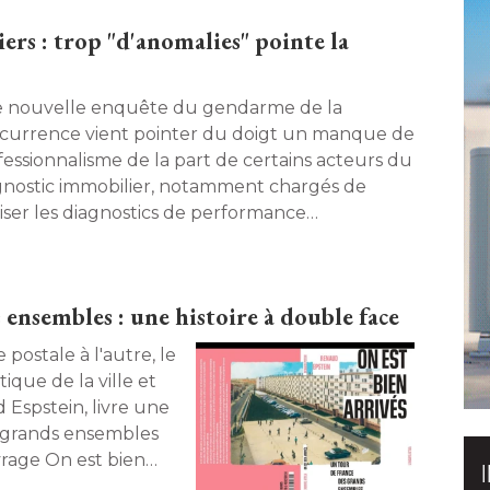
ers : trop "d'anomalies" pointe la
 nouvelle enquête du gendarme de la
currence vient pointer du doigt un manque de
fessionnalisme de la part de certains acteurs du
gnostic immobilier, notamment chargés de
liser les diagnostics de performance
rgétique, devenus obligatoires pour vendre ou 
r un bien. 
 ensembles : une histoire à double face
tique de la ville et
 Espstein, livre une
es grands ensembles
vrage On est bien
 Nouvel Attila. Une