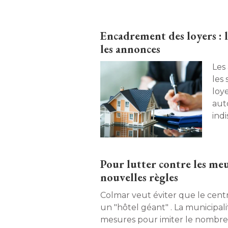
Encadrement des loyers :
les annonces
Les
les
loy
auto
ind
 dev
Pour lutter contre les me
nouvelles règles
Colmar veut éviter que le cent
un "hôtel géant" . La municipali
mesures pour imiter le nombr