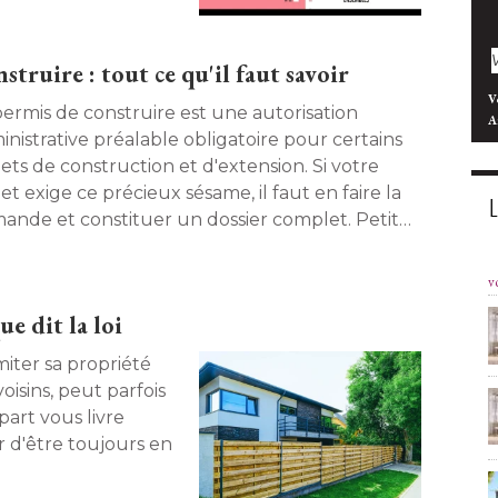
age à ne pas
ruire : tout ce qu'il faut savoir
V
permis de construire est une autorisation
A
inistrative préalable obligatoire pour certains
ets de construction et d'extension. Si votre
et exige ce précieux sésame, il faut en faire la
ande et constituer un dossier complet. Petit
e pour ne rien oublier. 
v
ue dit la loi
iter sa propriété 
voisins, peut parfois
part vous livre
r d'être toujours en