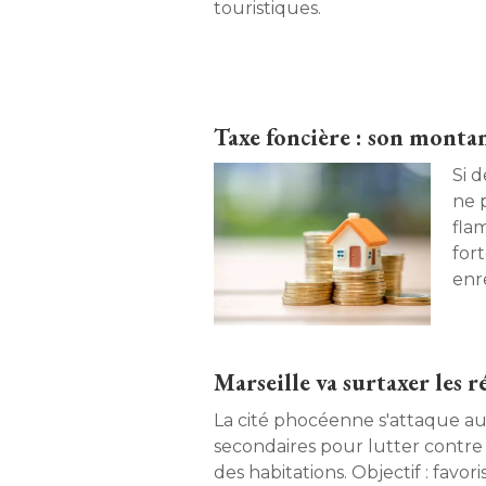
touristiques. 
Taxe foncière : son montan
Si 
ne 
fla
for
enr
Marseille va surtaxer les 
La cité phocéenne s'attaque au
secondaires pour lutter contre
des habitations. Objectif : favor