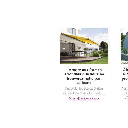
Le store aux formes
Ab
arrondies que vous ne
Ri
trouverez nulle part
pro
ailleurs
Autrefois, les stores étaient
Fort
généralement des laizes de ...
da
Vé
Plus d'informations