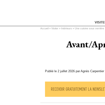
VISIT
Vous êtes ici
Accueil
 » 
Visiter
 » 
Intérieurs
 » 
Une cuisine sous verrière
Avant/Apr
Publié le 2 juillet 2026 par Agnès Carpentier
RECEVOIR GRATUITEMENT LA NEWSLE