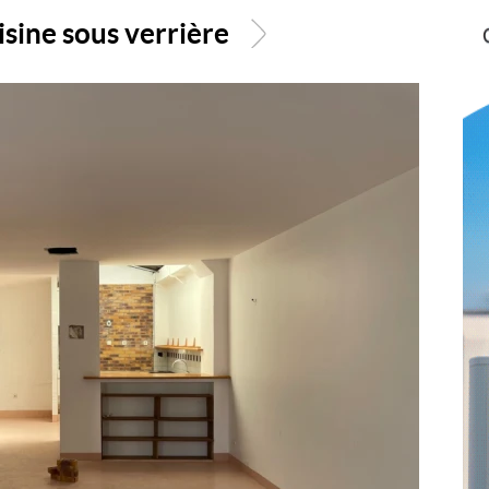
sine sous verrière
>
6
/
11