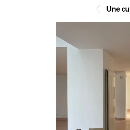
Une cui
<