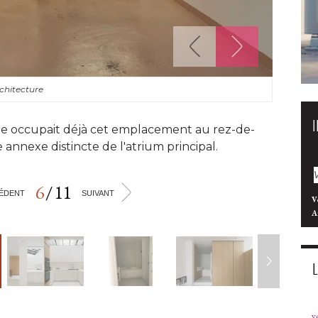
rchitecture
re occupait déjà cet emplacement au rez-de-
e annexe distincte de l'atrium principal.
6
/
11
>
ÉDENT
SUIVANT
V
A
v