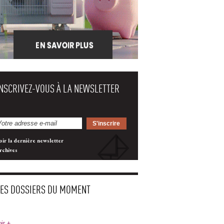
INSCRIVEZ-VOUS À LA NEWSLETTER
oir la dernière newsletter
rchives
LES DOSSIERS DU MOMENT
oir +