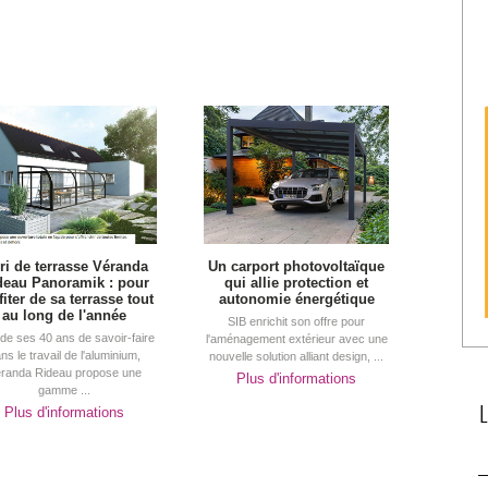
ri de terrasse Véranda
Un carport photovoltaïque
deau Panoramik : pour
qui allie protection et
fiter de sa terrasse tout
autonomie énergétique
au long de l'année
SIB enrichit son offre pour
 de ses 40 ans de savoir-faire
l'aménagement extérieur avec une
ns le travail de l'aluminium, 
nouvelle solution alliant design, ...
randa Rideau propose une
Plus d'informations
gamme ...
Plus d'informations