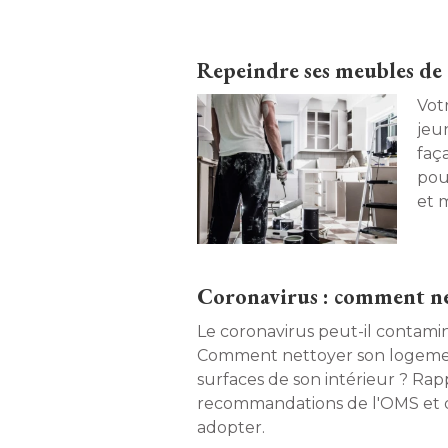
Repeindre ses meubles de c
Vot
jeu
faç
pour
et 
clin
Coronavirus : comment net
Le coronavirus peut-il contamin
Comment nettoyer son logement
surfaces de son intérieur ? Rap
recommandations de l'OMS et d
adopter. 