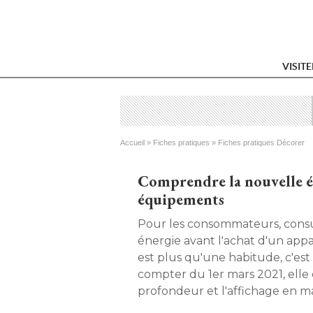
VISIT
Vous êtes ici
Accueil
 » 
Fiches pratiques
 » 
Fiches pratiques Décorer
Comprendre la nouvelle ét
équipements
Pour les consommateurs, consul
énergie avant l'achat d'un app
est plus qu'une habitude, c'est
compter du 1er mars 2021, elle
profondeur et l'affichage en m
d'allure. Pour bien choisir ses é