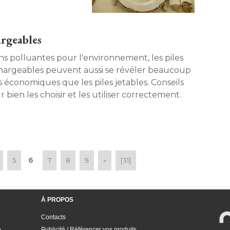
argeables
ns polluantes pour l'environnement, les piles
hargeables peuvent aussi se révéler beaucoup
s économiques que les piles jetables. Conseils
 bien les choisir et les utiliser correctement. 
6
5
7
8
9
»
[31]
À PROPOS
Contacts
e
Publicité / Référencer vos produits