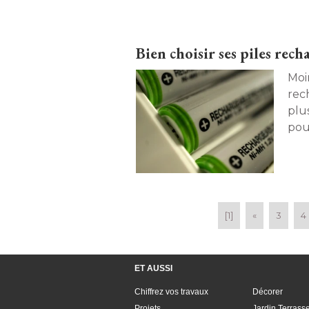
pas à pas ! 
Bien choisir ses piles rech
Moi
rec
plu
pour
[1]
«
3
4
ET AUSSI
Chiffrez vos travaux
Décorer
Projets
Jardin Terrass