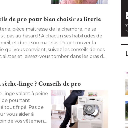
ls de pro pour bien choisir sa literie
V
iterie, pièce maîtresse de la chambre, ne se
A
isit pas au hasard ! A chacun ses habitudes de
meil, et donc son matelas. Pour trouver la
rie qui vous convient, suivez les conseils de nos
ialistes et laissez-vous tomber dans les bras de
hée... 
v
sèche-linge ? Conseils de pro
he-linge valant à peine
e de pourtant
é tout fripé. Pas de
ur vous aider à 
soin de vos vêtements