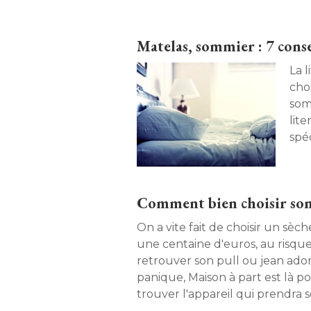
Matelas, sommier : 7 consei
La l
cho
som
lite
spéc
Morp
Comment bien choisir son 
On a vite fait de choisir un sèc
une centaine d'euros, au risqu
retrouver son pull ou jean ador
panique, Maison à part est là po
trouver l'appareil qui prendra 
et de votre budget. 