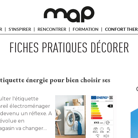
ER
S'INSPIRER
RENCONTRER
FORMATION
CONFORT THER
FICHES PRATIQUES DÉCORER
iquette énergie pour bien choisir ses
ter l'étiquette
areil électroménager 
 devenu un réflexe. A
 évolue en
agasin va changer
quipements, il est