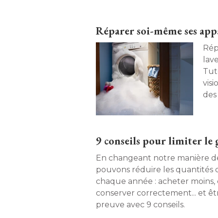
important de savoir lire cette n
Décryptage. 
Réparer soi-même ses appar
Rép
lave
Tut
visi
des 
9 conseils pour limiter le 
En changeant notre manière 
pouvons réduire les quantités d
chaque année : acheter moins, c
conserver correctement... et êtr
preuve avec 9 conseils. 