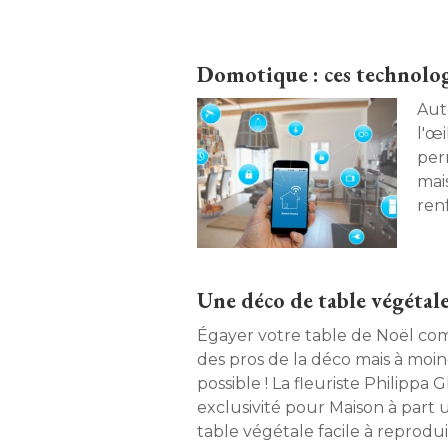
Domotique : ces technolog
Auto
l'œi
per
mai
ren
ces
inte
Une déco de table végétale
Égayer votre table de Noël comm
des pros de la déco mais à moindr
possible ! La fleuriste Philippa 
exclusivité pour Maison à part une décoration de
table végétale facile à reproduir