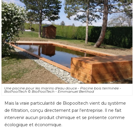
Une piscine pour les marins d'eau douce - Piscine bois terminée - 
BioPoolTech
© BioPoolTech - Emmanuel Berthod
Mais la vraie particularité de Biopooltech vient du système
de filtration, conçu directement par l'entreprise. Il ne fait
intervenir aucun produit chimique et se présente comme
écologique et économique. 