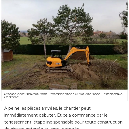
Piscine bois BioPoolTech - terrassement
© BioPoolTech - Emmanuel 
Berthod
A peine les pièces arrivées, le chantier peut
immédiatement débuter. Et cela commence par le
terrassement, étape indispensable pour toute construction
de piscine enterrée ou semi-enterrée. 