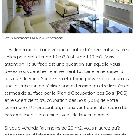
Vie & Vérandas
© Vie & Vérandas
Les dimensions d'une véranda sont extrêmement variables
: elles peuvent aller de 10 m2 à plus de 100 m2. Mais 
attention : la surface est une question sur laquelle vous
devez vous pencher relativement tôt car elle ne dépend
pas que de vous. Sachez en effet que pouvez être soumis à 
une interdiction de réaliser une extension ou être limités en
termes de surface par le Plan d'Occupation des Sols (POS) 
et le Coefficient d'Occupation des Sols (COS) de votre
commune. Par précaution, mieux vaut donc aller consulter
ces documents en mairie avant de lancer le projet. 
Si votre véranda fait moins de 20 m2, vous n'aurez qu'à 
déposer une déclaration de travaux auprès de votre mairie. 
En général, l'autorisation est délivrée dans un délai d'un à 
deux mois, temps nécessaire à la municipalité pour vérifier
que votre projet est conforme aux règles d'urbanisme et de