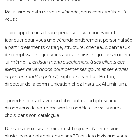
- faire appel à un artisan spécialisé : il va concevoir et 
fabriquer pour vous une véranda entièrement personnalisée
à partir d'éléments -vitrage, structure, cheneaux, panneaux 
de remplissage - que vous aurez choisis et qu'il assemblera
lui-même. 
"L'artisan montre seulement à ses clients des 
exemples de vérandas pour cerner ses goûts et ses envies
et pas un modèle précis",
 explique Jean-Luc Breton, 
directeur de la communication chez Installux Alluminium. 
- prendre contact avec un fabricant qui adaptera aux 
dimensions de votre maison le modèle que vous aurez
choisi dans son catalogue. 
Dans les deux cas, le mieux est toujours d'aller en voir
plusieurs pour obtenir des plans 3D et des devis que vous
pourrez ensuite comparer. Lors de votre visite, n'oubliez
pas de vous munir des plans de votre maison ou de photos. 
En général, il faut compter entre 6 à 8 semaines pour la
construction d'une véranda.