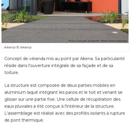
Akena
© Akena
Concept de véranda mis au point par Akena. Sa particularité 
réside dans l'ouverture intégrale de sa façade et de sa
toiture. 
La structure est composée de deux parties mobiles en
aluminium laqué intégrant les parois et le toit et venant se
glisser sur une partie fixe. Une cellule de récupération des
eaux pluviales a été conçue à l'intérieur de la structure. 
L'assemblage est réalisé avec des profilés isolants à rupture
de pont thermique. 
Les façades sont équipées de double vitrage tandis que la
toiture est en double vitrage feuilleté 6/18/44.2. Des
aérations verticales de type Renson sont prévues de
chaque côté de la pièce. 