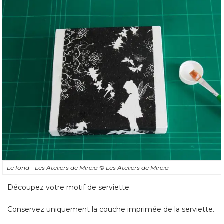
Le fond - Les Ateliers de Mireia
© Les Ateliers de Mireia
Découpez votre motif de serviette. 
Conservez uniquement la couche imprimée de la serviette. 
Badigeonnez du vernis-colle sur toute la face avant du
châssis, en couche régulière (évitez les surépaisseurs de
colle). 