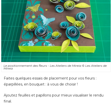
Le positionnement des fleurs - Les Ateliers de Mireia
© Les Ateliers de 
Mireia
Faites quelques essais de placement pour vos fleurs : 
éparpillées, en bouquet : à vous de choisir ! 
Ajoutez feuilles et papillons pour mieux visualiser le rendu
final.
Percer la toile