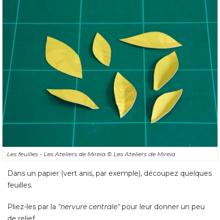
Les feuilles - Les Ateliers de Mireia
© Les Ateliers de Mireia
Dans un papier (vert anis, par exemple), découpez quelques
feuilles. 
Pliez-les par la
"nervure centrale"
pour leur donner un peu
de relief.
Les papillons - Des tableaux