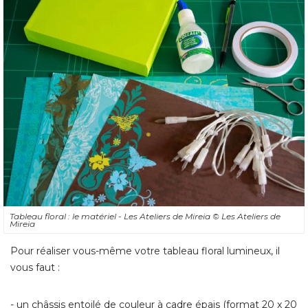
Tableau floral : le matériel - Les Ateliers de Mireia
© Les Ateliers de 
Mireia
Pour réaliser vous-même votre tableau floral lumineux, il
vous faut : 
- un châssis entoilé de couleur à cadre épais (format 20 x 20 
cm ici) 
- une feuille de papier à motifs 
- du papier épais à motifs, imprimé sur les deux faces 