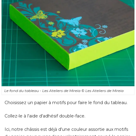
Le fond du tableau - Les Ateliers de Mireia
© Les Ateliers de Mireia
Choisissez un papier à motifs pour faire le fond du tableau. 
Collez-le à l'aide d'adhésif double-face. 
Ici, notre châssis est déjà d'une couleur assortie aux motifs
du papier, nous avons donc volontairement coupé le papier
à ras de la face avant du châssis. 
Si votre châssis n'est pas de la bonne couleur, peignez-le
avant de coller le papier ou rabattez bien les débords de