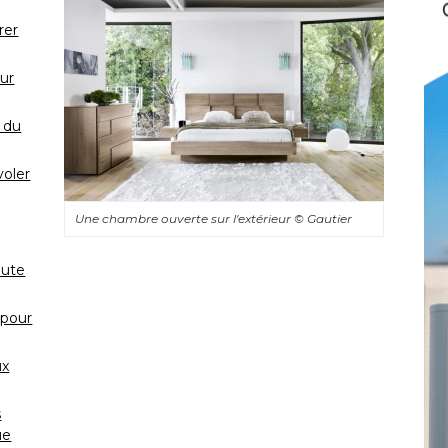
rer
ur
 du
voler
Une chambre ouverte sur l'extérieur
© Gautier
oute
 pour
ux
s
ue