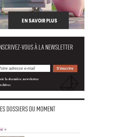
INSCRIVEZ-VOUS À LA NEWSLETTER
oir la dernière newsletter
rchives
LES DOSSIERS DU MOMENT
oir +