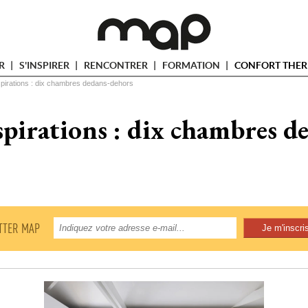
ER
S'INSPIRER
RENCONTRER
FORMATION
CONFORT THER
spirations : dix chambres dedans-dehors
spirations : dix chambres d
TTER MAP