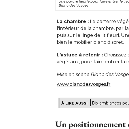
Une parure fleurie pour faire entrer le vé
Blanc des Vosges
La chambre :
 Le parterre végé
l'intérieur de la chambre, par la
puis sur le linge de lit fleuri.
bien le mobilier blanc discret. 
L'astuce à retenir :
Choisissez 
végétaux, pour faire entrer la na
Mise en scène Blanc des Vosge
www.blancdesvosges.fr
Dix ambiances po
À LIRE AUSSI
Un positionnement e