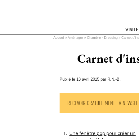
VISIT
Vous êtes ici
Accueil
 » 
Aménager
 » 
Chambre - Dressing
 » 
Carnet d'in
Carnet d'in
Publié le 13 avril 2015 par R.N.-B.
RECEVOIR GRATUITEMENT LA NEWSLE
Une fenêtre pop pour créer un