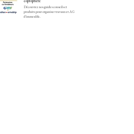
copropriété
Découvrez nos guides conseils et
produits pour organiser travaux et AG
d'immeuble.