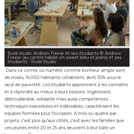
Rural studio Andrew Freear et ses étudiants
 © Andrew 
Freear (au centre habillé en sweet bleu et jeans) et ses
étudiants - Rural Studio
Dans ce comté où humilité comme bonheur simple sont
de mises, 16.000 habitants cohabitent, dont 35% sous le
seuil de pauvreté. Les étudiants apprennent à les connaître
et à répondre au mieux à leurs besoins. Ingéniosité, 
débrouillardise, solidarité mais aussi compétences
techniques exacerbées et indéniables, caractérisent les
équipes formées pour l'occasion. A trois ou quatre par 
projets, c'est plus qu'aux côtés, c'est avec les familles que
ces jeunes entre 20 et 25 ans œuvrent à leur bâtir un