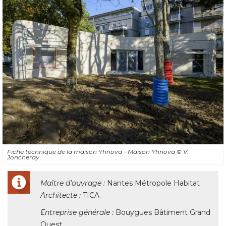
Fiche technique de la maison Yhnova - Maison Yhnova
© V. 
Joncheray
Maître d'ouvrage :
Nantes Métropole Habitat
Architecte : 
TICA
Entreprise générale :
Bouygues Bâtiment Grand
Ouest