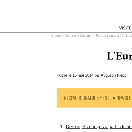
VISIT
Vous êtes ici
Accueil
 » 
Décorer
 » 
Design
 » 
L'Europe lance sa 10e Nui
L'Eur
Publié le 15 mai 2014 par Augustin Flepp
RECEVOIR GRATUITEMENT LA NEWSLE
Des objets conçus à partir de ri