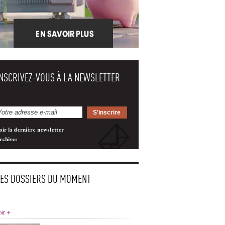
INSCRIVEZ-VOUS À LA NEWSLETTER
oir la dernière newsletter
rchives
LES DOSSIERS DU MOMENT
oir +