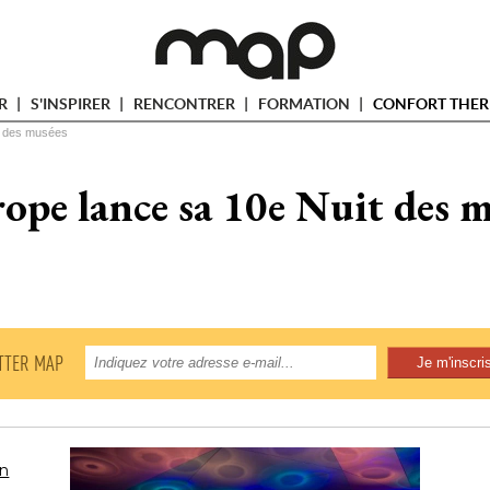
ER
S'INSPIRER
RENCONTRER
FORMATION
CONFORT THER
t des musées
ope lance sa 10e Nuit des 
TTER MAP
en