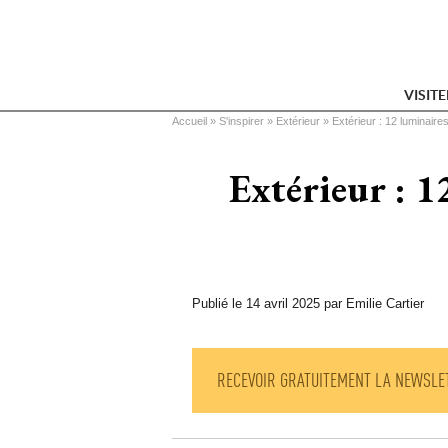
VISIT
Vous êtes ici
Accueil
 » 
S'inspirer
 » 
Extérieur
 » 
Extérieur : 12 luminaire
Extérieur : 1
Publié le 14 avril 2025 par Emilie Cartier
RECEVOIR GRATUITEMENT LA NEWSLE