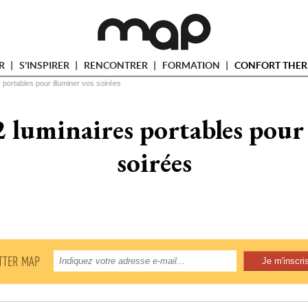
ER
S'INSPIRER
RENCONTRER
FORMATION
CONFORT THER
s portables pour illuminer vos soirées
2 luminaires portables pour
soirées
TTER MAP