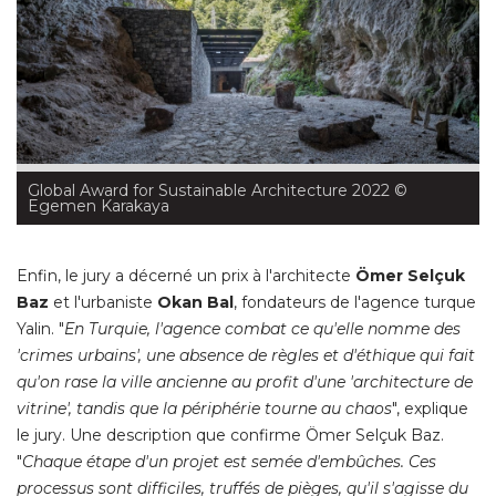
Global Award for Sustainable Architecture 2022
 © 
Egemen Karakaya
Enfin, le jury a décerné un prix à l'architecte
Ömer Selçuk 
Baz
et l'urbaniste
Okan Bal
, fondateurs de l'agence turque 
Yalin. "
En Turquie, l'agence combat ce qu'elle nomme des
'crimes urbains', une absence de règles et d'éthique qui fait 
qu'on rase la ville ancienne au profit d'une 'architecture de
vitrine', tandis que la périphérie tourne au chaos
", explique 
le jury. Une description que confirme Ömer Selçuk Baz. 
"
Chaque étape d'un projet est semée d'embûches. Ces
processus sont difficiles, truffés de pièges, qu'il s'agisse du