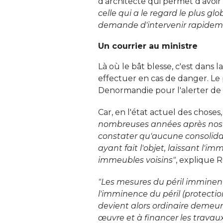
d'architecte qui permet d'avoir 
celle qui a le regard le plus glo
demande d'intervenir rapidem
Un courrier au ministre
Là où le bât blesse, c'est dans 
effectuer en cas de danger. Le p
Denormandie pour l'alerter de ce
Car, en l'état actuel des chose
nombreuses années après nos 
constater qu'aucune consolidat
ayant fait l'objet, laissant l'
immeubles voisins"
, explique 
"Les mesures du péril imminent
l'imminence du péril (protection,
devient alors ordinaire demeur
œuvre et à financer les travaux