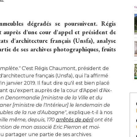
v
immeubles dégradés se poursuivent. Régis
t auprès d'une cour d'appel et président de
ats d'architecture français (Unsfa), analyse
artie de ses archives photographiques, fruits
omplète."
C'est Régis Chaumont, président de
'architecture français (Unsfa), qui l'a affirmé 
 janvier 2019. Il faut dire qu'il est bien placé 
tant qu'expert auprès de la cour d'Appel d'Aix-
ien Denormandie [ministre de la Ville et du 
ner [ministre de l'Intérieur] le lendemain de
ubles de la rue d'Aubagne"
, explique-t-il à nos 
ille même, depuis, 170 
arrêtés de péril
 ont été 
vention de mon associé Eric Pierron et moi-
lu partager une partie de ses archives