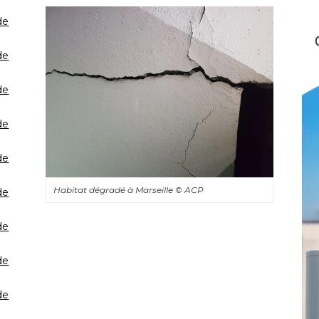
de
de
de
de
de
Habitat dégradé à Marseille
© ACP
de
de
de
de