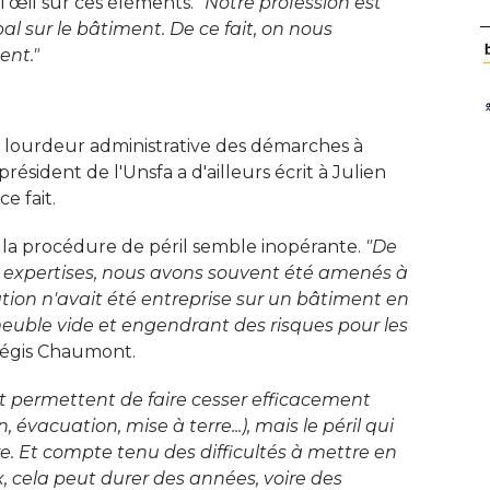
l'œil sur ces éléments. 
"Notre profession est 
bal sur le bâtiment. De ce fait, on nous
ent."
la lourdeur administrative des démarches à 
résident de l'Unsfa a d'ailleurs écrit à Julien
 fait. 
s, la procédure de péril semble inopérante.
 "De 
expertises, nous avons souvent été amenés à 
ion n'avait été entreprise sur un bâtiment en
immeuble vide et engendrant des risques pour les
Régis Chaumont. 
 permettent de faire cesser efficacement 
 évacuation, mise à terre...), mais le péril qui
e. Et compte tenu des difficultés à mettre en
, cela peut durer des années, voire des 