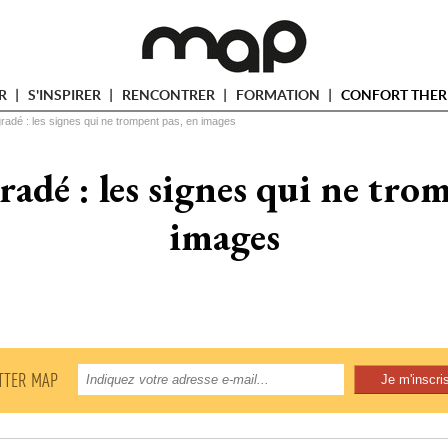
ER
S'INSPIRER
RENCONTRER
FORMATION
CONFORT THER
gradé : les signes qui ne trompent pas, en images
adé : les signes qui ne tro
images
TTER MAP