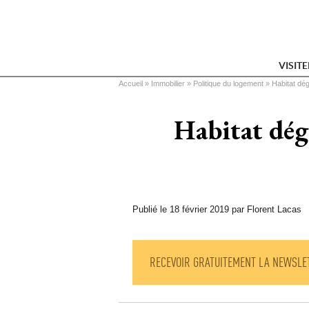
VISIT
Vous êtes ici
Accueil
 » 
Immobilier
 » 
Politique du logement
 » 
Habitat dé
Habitat dégr
Publié le 18 février 2019 par Florent Lacas
RECEVOIR GRATUITEMENT LA NEWSLE