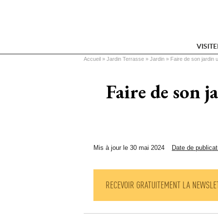
VISIT
Vous êtes ici
Accueil
 » 
Jardin Terrasse
 » 
Jardin
 » 
Faire de son jardin 
Faire de son j
Mis à jour le 30 mai 2024
Date de publicat
RECEVOIR GRATUITEMENT LA NEWSLE