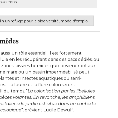
 pucerons.
din un refuge pour la biodiversité, mode d'emploi
umides
ussi un rôle essentiel. Il est fortement
 pluie en les récupérant dans des bacs dédiés, ou
es zones laissées humides qui conviendront aux
une mare ou un bassin imperméabilisé peut
plantes et Insectes aquatiques ou semi-
s... La faune et la flore coloniseront
l du temps. "
La colonisation par les libellules
'espèces volantes. En revanche, les amphibiens
nstaller si le jardin est situé dans un contexte
écologique
", prévient Lucile Dewulf. 