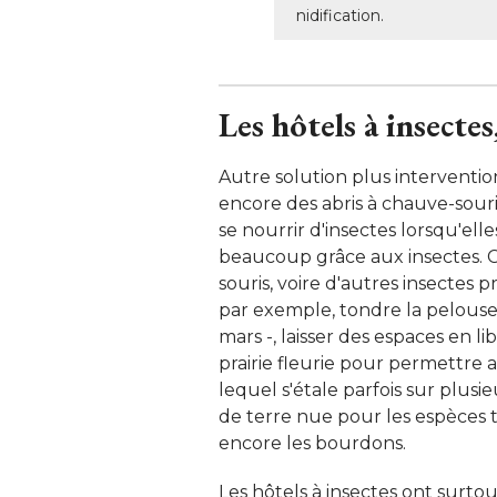
nidification.
Les hôtels à insecte
Autre solution plus interventionn
encore des abris à chauve-souri
se nourrir d'insectes lorsqu'elles
beaucoup grâce aux insectes. C
souris, voire d'autres insectes p
par exemple, tondre la pelous
mars -, laisser des espaces en 
prairie fleurie pour permettre au
lequel s'étale parfois sur plusi
de terre nue pour les espèces t
encore les bourdons. 
Les hôtels à insectes ont surto