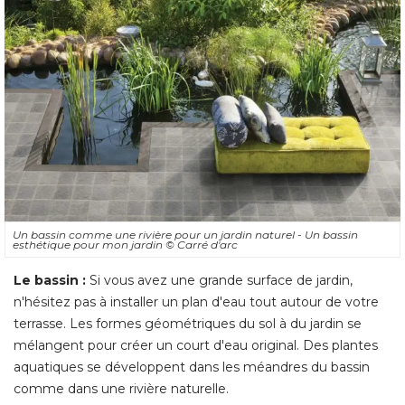
Un bassin comme une rivière pour un jardin naturel - Un bassin
esthétique pour mon jardin
© Carré d'arc
Le bassin :
 Si vous avez une grande surface de jardin, 
n'hésitez pas à installer un plan d'eau tout autour de votre
terrasse. Les formes géométriques du sol à du jardin se
mélangent pour créer un court d'eau original. Des plantes
aquatiques se développent dans les méandres du bassin
comme dans une rivière naturelle. 