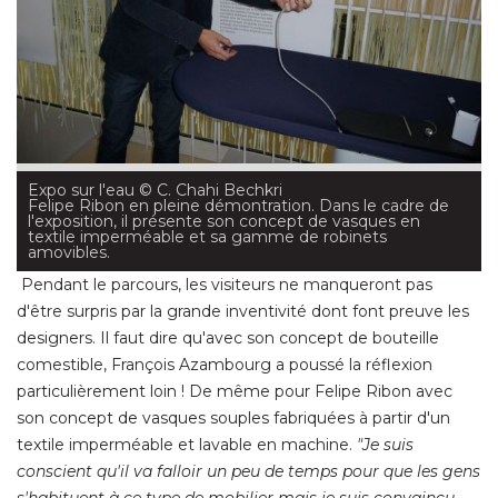
Expo sur l'eau
 © C. Chahi Bechkri
Felipe Ribon en pleine démontration. Dans le cadre de
l'exposition, il présente son concept de vasques en
textile imperméable et sa gamme de robinets
amovibles.
Pendant le parcours, les visiteurs ne manqueront pas
d'être surpris par la grande inventivité dont font preuve les
designers. Il faut dire qu'avec son concept de bouteille
comestible, François Azambourg a poussé la réflexion
particulièrement loin ! De même pour Felipe Ribon avec
son concept de vasques souples fabriquées à partir d'un
textile imperméable et lavable en machine. 
"Je suis 
conscient qu'il va falloir un peu de temps pour que les gens
s'habituent à ce type de mobilier mais je suis convaincu