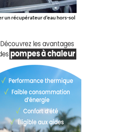
er un récupérateur d'eau hors-sol
L'eau, source fertile d
les designers