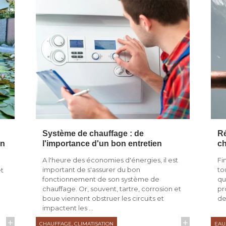
Système de chauffage : de
Ré
in
l'importance d'un bon entretien
ch
A l'heure des économies d'énergies, il est
Fi
important de s'assurer du bon
to
et
fonctionnement de son système de
qu
chauffage. Or, souvent, tartre, corrosion et
pr
boue viennent obstruer les circuits et
de
impactent les ...
+
+
CHAUFFAGE, CLIMATISATION
EAU,