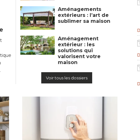
Aménagements
extérieurs : l’art de
sublimer sa maison
e
D
Aménagement
t
extérieur : les
solutions qui
D
étique
valorisent votre
maison
n
.
Voir tous les dossiers
D