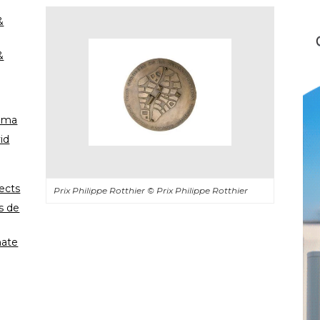
 
 
Roma
id
ects
Prix Philippe Rotthier
© Prix Philippe Rotthier
es de
nate