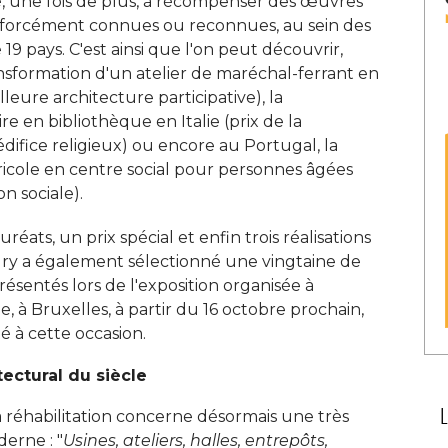
ché, une fois de plus, à récompenser des œuvres
s forcément connues ou reconnues, au sein des
19 pays. C'est ainsi que l'on peut découvrir, 
nsformation d'un atelier de maréchal-ferrant en
lleure architecture participative), la
re en bibliothèque en Italie (prix de la
difice religieux) ou encore au Portugal, la
icole en centre social pour personnes âgées
n sociale). 
uréats, un prix spécial et enfin trois réalisations
jury a également sélectionné une vingtaine de
ésentés lors de l'exposition organisée à 
 à Bruxelles, à partir du 16 octobre prochain, 
é à cette occasion. 
tectural du siècle
a réhabilitation concerne désormais une très
derne : "
Usines, ateliers, halles, entrepôts, 