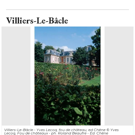
Villiers-Le-Bâcle - Yves Lecoq, fou de château, ed Chêne
© Yves 
Lecoq, Fou de châteaux - ph. Roland Beaufre - Ed. Chêne
Yvelines
Encore un "
rêve achevé
" pour Yves Lecoq et, surtout, 
la
concrétisation" 
de tous ses rêves. Un énorme coup de