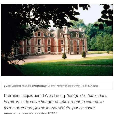
Yves Lecoq fou de châteaux
© ph Roland Beaufre - Ed. Chêne
Première acquisition d'Yves Lecoq. "
Malgré les fuites dans
la toiture et le vaste hangar de tôle ornant la cour de la
ferme attenante, je me laissai séduire par ce cadre
ensoleillé lors de cet été 1975."
Elue "Meilleure maison d'hôtes d'Europe"
À LIRE AUSSI