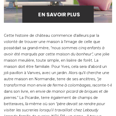
Cette histoire de château commence d'ailleurs par la
volonté de trouver une maison à l'image de celle que
possédait sa grand-mère, 
"nous sommes cinq enfants à 
avoir été marqués par cette maison du bonheur", 
une jolie
maison meulière, toute simple, en lisière de forêt. La
maison doit être familiale. Pour Yves, cela sera d'abord un
joli pavillon à Vanves, avec un jardin. Alors qu'il cherche une
autre maison en Normandie, terre de ses ancêtres, 
"je 
transformai mon envie de ferme à colombages
, raconte-t-il 
dans son livre, en
envie de manoir picard de briques et de
pierres." 
La Picardie, terre également de champs de
betteraves, là-même où son
"père devait se rendre pour 
visiter les sucreries lorsqu'il travaillait chez Lebaudy
(grande famille de sucrier, NDLR)" : un signe... Il trouve 
Hédauville, son premier "
rêve achevé", 
un château du début
du XVIIIe, qu'il retape plusieurs années et que l'antiquaire
qu'il avait été, remplit de meubles et bibelots glanés au