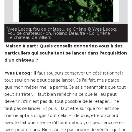
Yves Lecoq, fou de château, ed Chêne
 © Yves Lecoq, 
Fou de châteaux - ph. Roland Beaufre - Ed. Chêne
Le château de Villiers
Maison à part : Quels conseils donneriez-vous à des
particuliers qui souhaitent se lancer dans l'acquisition
d'un château ?
Yves Lecoq : 
Il faut toujours conserver un côté rationnel : 
tout seul on ne peut pas se lancer. Je l'ai fait, mais parce
que mon métier me l'a permis. Je sais néanmoins que tout
peut s'arrêter. Il faut bien réfléchir à ce que le lieu peut
devenir : s'il n'est pas du tout possible de le retaper, il ne
faut pas se lancer. Et puis il faut être sûr que l'on est soi-
même apte à diriger tout cela. Et de plus, être d'accord
avec le fait que même s'il tient debout, on peut encore en
avoir pour dix ans. Bien sûr, ne pas oublier de vérifier qu'il ne
fait l'objet d'aucune menace, comme la construction d'une
autoroute à proximité, etc. D'ailleurs, s'il ne l'est déjà, il faut
le faire protéger, de même que son environnement. La
protection procure également des avantages fiscaux. Alors, 