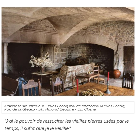
Maisonseule, intérieur - Yves Lecoq fou de châteaux
© Yves Lecoq, 
Fou de châteaux - ph. Roland Beaufre - Ed. Chêne
"J'ai le pouvoir de ressuciter les vieilles pierres usées par le 
temps, il suffit que je le veuille."
Villiers-Le-Bâcle