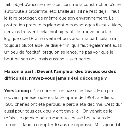
certains trouvent cela contraignant. Je trouve pourtant
logique que l'Etat surveille et puis pour ma part, cela m'a
toujours plutôt aidé. Je dirai enfin, qu'il faut également aussi
un peu de "cécité" lorsqu'on se lance, ne pas voir que le
bout de son nez, mais aussi se laisser porter... 
Maison à part : Devant l'ampleur des travaux ou des
difficultés, n'avez-vous jamais été découragé ?
Yves Lecoq :
Par moment on baisse les bras... Mon pire
souvenir par exemple est la tempête de 1999 : à Villiers, 
1500 chênes ont été perdus, le parc a été décimé. C'est dur
aussi pour tous ceux qui y ont travaillé... On venait de le
refaire, le gardien notamment y a passé beaucoup de
temps. Il faudra compter 10 ans de repousse. Mais quand il
y a une catastrophe comme celle-ci, il faut en chercher le
point positif, ici on a pu refaire le parc à l'identique des plans
d'époque... On est obligé de s'accrocher, de ne jamais
baisser les bras. 