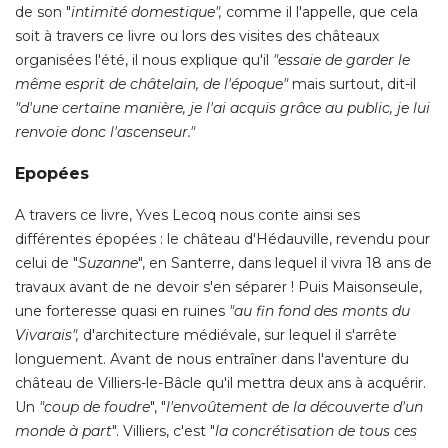
"d'une certaine manière, je l'ai acquis grâce au public, je lui 
renvoie donc l'ascenseur." 
Epopées
A travers ce livre, Yves Lecoq nous conte ainsi ses
différentes épopées : le château d'Hédauville, revendu pour
celui de "
Suzanne
", en Santerre, dans lequel il vivra 18 ans de 
travaux avant de ne devoir s'en séparer ! Puis Maisonseule, 
une forteresse quasi en ruines
"au fin fond des monts du 
Vivarais", 
d'architecture médiévale, sur lequel il s'arrête
longuement. Avant de nous entraîner dans l'aventure du
château de Villiers-le-Bâcle qu'il mettra deux ans à acquérir. 
Un
 "coup de foudre
", "
l'envoûtement de la découverte d'un
monde à part
". Villiers, c'est "
la concrétisation de tous ces
rêves
". Le château est situé non loin de Paris et possède un 
parc magnifique : l'environnement est en effet aussi
important pour Yves Lecoq que le bâti. 