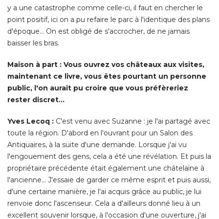
Maison à part : Vous ouvrez vos châteaux aux visites, 
maintenant ce livre, vous êtes pourtant un personne
public, l'on aurait pu croire que vous préfèreriez
rester discret...
Yves Lecoq : 
C'est venu avec Suzanne : je l'ai partagé avec
toute la région. D'abord en l'ouvrant pour un Salon des
Antiquaires, à la suite d'une demande. Lorsque j'ai vu
l'engouement des gens, cela a été une révélation. Et puis la
propriétaire précédente était également une châtelaine à 
l'ancienne... J'essaie de garder ce même esprit et puis aussi, 
d'une certaine manière, je l'ai acquis grâce au public, je lui
renvoie donc l'ascenseur. Cela a d'ailleurs donné lieu à un
excellent souvenir lorsque, à l'occasion d'une ouverture, j'ai
revu un ami américain de ma grand-mère, que je n'avais
pas croisé depuis 35 ans ! Cela a confirmé le fait que j'avais
raison. Et puis les visiteurs ne savent pas forcément qui est
le propriétaire du château qu'ils arpentent, cela peut donner