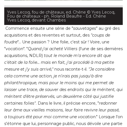
 Commence ensuite une série de "
sauvetages
" au gré des 
acquisitions et des reventes et surtout, des
"coups de 
foudre
"... Une passion ? Une folie, c'est sûr ! Voire, une 
"
vocation
". "
Quand j'ai acheté Villiers
(l'une de ses dernières 
acquisitions, NDLR) 
tout le monde m'a encore dit que
c'était de la folie... mais en fait, j'ai procédé à ma petite
mesure et j'y suis arrivé," 
nous raconte-t-il. 
"Je considère 
cela comme une action, je n'irais pas jusqu'à dire
philanthropique, mais pour le moins qui me permet de
laisser une trace, de sauver des endroits qui le méritent, qui
méritent d'être préservés, un deuxième côté qui justifie
certaines folies"
. Dans le livre, il précise encore, "
redonner
leur âme aux vieilles maisons, leur faire revivre leur passé, 
a toujours été pour moi comme une vocation
." Lorsque l'on 
s'étonne que lui, personnage public, nous dévoile une partie
de son "
intimité domestique", 
comme il l'appelle, que cela
soit à travers ce livre ou lors des visites des châteaux
organisées l'été, il nous explique qu'il
"essaie de garder le 
même esprit de châtelain, de l'époque"
mais surtout, dit-il