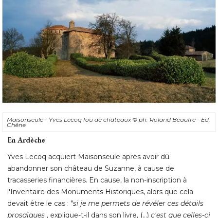
Maisonseule - Yves Lecoq fou de châteaux
© ph. Roland Beaufre - Ed. 
Chêne
En Ardèche
Yves Lecoq acquiert Maisonseule après avoir dû 
abandonner son château de Suzanne, à cause de
tracasseries financières. En cause, la non-inscription à 
l'Inventaire des Monuments Historiques, alors que cela
devait être le cas : "
si je me permets de révéler ces détails
prosaïques
, explique-t-il dans son livre, (...) 
c'est que celles-ci
furent les seules déterminantes dans l'abandon de Suzanne
auquel j'étais très attaché. J'appris à mes dépens que
même en ne s'intéressant pas aux comptes et calculs, on
ne peut se passer d'eux dans l'accomplissement de ses