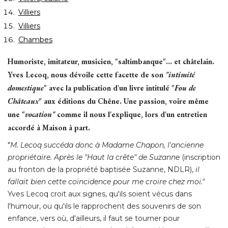
Villiers
Villiers
Chambes
Humoriste, imitateur, musicien, "saltimbanque"... et châtelain. 
Yves Lecoq, nous dévoile cette facette de son
"intimité 
domestique
" avec la publication d'un livre intitulé "
Fou de
Châteaux
" aux éditions du Chêne. Une passion, voire même 
une "
vocation"
comme il nous l'explique, lors d'un entretien
accordé à Maison à part. 
"
M. Lecoq succéda donc à Madame Chapon, l'ancienne
propriétaire. Après le "Haut la crête" de Suzanne
(inscription 
au fronton de la propriété baptisée Suzanne, NDLR),
il
fallait bien cette coïncidence pour me croire chez moi." 
Yves Lecoq croit aux signes, qu'ils soient vécus dans
l'humour, ou qu'ils le rapprochent des souvenirs de son
enfance, vers où, d'ailleurs, il faut se tourner pour