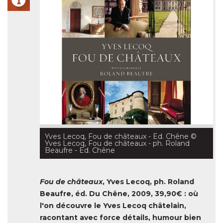
Yves Lecoq, Fou de châteaux - Ed. Chêne
 © 
Yves Lecoq, Fou de châteaux - ph. Roland
Beaufre - Ed. Chêne
Fou de châteaux
, Yves Lecoq, ph. Roland 
Beaufre, éd. Du Chêne, 2009, 39,90€ : où 
l'on découvre le Yves Lecoq châtelain, 
racontant avec force détails, humour bien
sûr parfois et surtout le goût de transmettre
- avec réussite ! - sa folie de redonner vie à 
ces grandes bâtisses du patrimoine. 