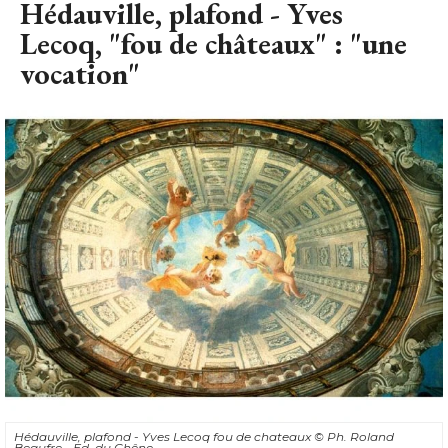
Hédauville, plafond - Yves Lecoq fou de chateaux
© Ph. Roland 
Beaufre - Ed. du Chêne
Yves Lecoq utilisent ses talents d'antiquaire, de chineur et
de décorateur pour réaménager ses demeures. Il trouvera, 
par exemple, pour ce château des sols de pierre pour le rez-