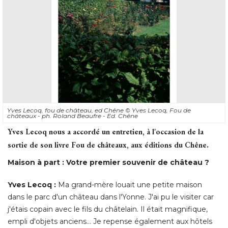
Yves Lecoq, fou de château, ed Chêne
© Yves Lecoq, Fou de 
châteaux - ph. Roland Beaufre - Ed. Chêne
Yves Lecoq nous a accordé un entretien, à l'occasion de la
sortie de son livre Fou de châteaux, aux éditions du Chêne. 
Maison à part : Votre premier souvenir de château ?
Yves Lecoq :
Ma grand-mère louait une petite maison
dans le parc d'un château dans l'Yonne. J'ai pu le visiter car
j'étais copain avec le fils du châtelain. Il était magnifique, 
empli d'objets anciens... Je repense également aux hôtels
particuliers de mon enfance : mon goût pour ces demeures
du patrimoine m'est venu aussi de cette vue que nous
avions de ces bâtisses du XVIIe à Paris, alors que nous
habitions dans les combles situées en face. Quand nous